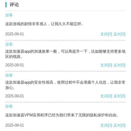
评论
游客
这款游戏的剧情非常感人，让我久久不能忘怀。
2025-09-01
支持
[0]
反对
[0]
游客
这款加速器app的加速效果一般，可以再提升一下，比如能够支持更多地
区的线路。
2025-09-01
支持
[0]
反对
[0]
游客
这款加速器app的安全性很高，使用过程中不会泄露个人信息，让我非常
放心。
2025-09-01
支持
[0]
反对
[0]
游客
这款加速器VPM应用程序已经为我们带来了无限的隐私保护和自由。
2025-09-01
支持
[0]
反对
[0]