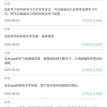
游客
这款学习软件的学习方式非常灵活，可以根据自己的需求选择学习方
式。我可以根据自己的时间安排学习进度。
2025-09-01
支持
[0]
反对
[0]
游客
这款软件的价格非常实惠，值得推荐。
2025-09-01
支持
[0]
反对
[0]
游客
这款app的学习氛围很浓厚，能够激励我不断学习，让我能够取得更好的
成绩。
2025-09-01
支持
[0]
反对
[0]
游客
这款app的物流非常快捷，我下单后很快就能收到商品。
2025-09-01
支持
[0]
反对
[0]
游客