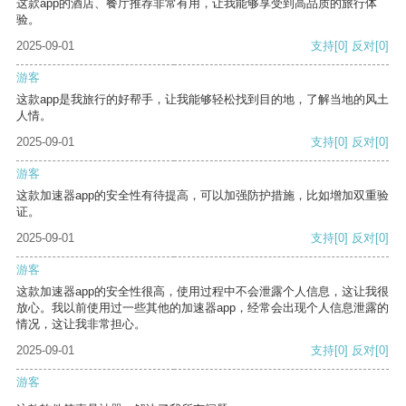
这款app的酒店、餐厅推荐非常有用，让我能够享受到高品质的旅行体
验。
2025-09-01
支持
[0]
反对
[0]
游客
这款app是我旅行的好帮手，让我能够轻松找到目的地，了解当地的风土
人情。
2025-09-01
支持
[0]
反对
[0]
游客
这款加速器app的安全性有待提高，可以加强防护措施，比如增加双重验
证。
2025-09-01
支持
[0]
反对
[0]
游客
这款加速器app的安全性很高，使用过程中不会泄露个人信息，这让我很
放心。我以前使用过一些其他的加速器app，经常会出现个人信息泄露的
情况，这让我非常担心。
2025-09-01
支持
[0]
反对
[0]
游客