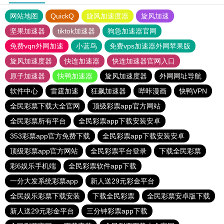
网站地图
QuickQ
旋风加速度器
旋风加速
坚果加速器
tiktok加速器
狗急加速器官网
免费vqn外网加速
小蓝鸟
免费vps加速器外网苹果版
旋风加速度器
快连加速器
快连加速器官网入口
原子加速器
快鸭加速器
旋风加速度器
外网网址导航
软件中心
雷霆加速
狂飙加速器
哔咔漫画
快鸭VPN
全民彩票下载大全官网
顶级彩票app官方网站
全民彩票所有平台
全民彩票app下载安装安卓
353彩票app官方免费下载
全民彩票app下载安装安卓
顶级彩票app官方网站
全民彩票平台登录
下载全民彩票
彩6娱乐手机端
全民彩票软件app下载
一分大发系统彩票app
新人送29元彩金平台
全民娱乐彩票下载安装
下载全民彩票
全民彩票安卓版下载
新人送29元彩金平台
三分钟彩票app下载