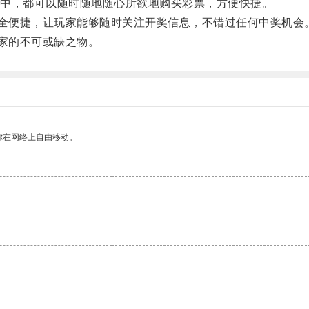
中，都可以随时随地随心所欲地购买彩票，方便快捷。
全便捷，让玩家能够随时关注开奖信息，不错过任何中奖机会
家的不可或缺之物。
你在网络上自由移动。
。