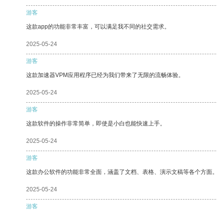
游客
这款app的功能非常丰富，可以满足我不同的社交需求。
2025-05-24
游客
这款加速器VPM应用程序已经为我们带来了无限的流畅体验。
2025-05-24
游客
这款软件的操作非常简单，即使是小白也能快速上手。
2025-05-24
游客
这款办公软件的功能非常全面，涵盖了文档、表格、演示文稿等各个方面
2025-05-24
游客