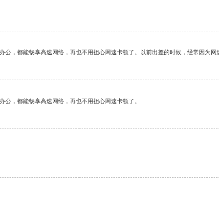
作办公，都能畅享高速网络，再也不用担心网速卡顿了。以前出差的时候，经常因为网
作办公，都能畅享高速网络，再也不用担心网速卡顿了。