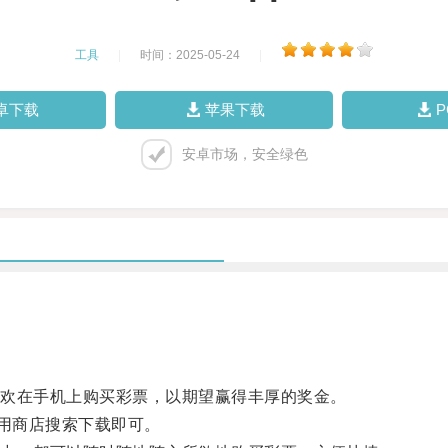
工具
|
时间：2025-05-24
|
卓下载
苹果下载
安卓市场，安全绿色
欢在手机上购买彩票，以期望赢得丰厚的奖金。
用商店搜索下载即可。