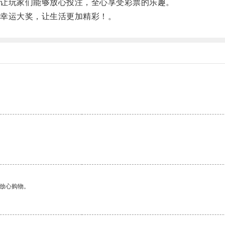
让玩家们能够放心投注，全心享受彩票的乐趣。
幸运大奖，让生活更加精彩！。
。
够放心购物。