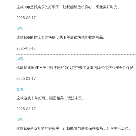
这款app是我娱乐的好帮手，让我能够放松身心，享受美好时光。
2025-03-17
游客
这款app的物流非常快捷，我下单后很快就能收到商品。
2025-03-17
游客
这款加速器VPM应用程序已经为我们带来了无限的隐私保护和安全性保护
2025-03-17
游客
这款游戏非常好玩，画面精美，玩法丰富。
2025-03-17
游客
这款app是我社交的好帮手，让我能够与朋友保持联系，分享生活点滴。