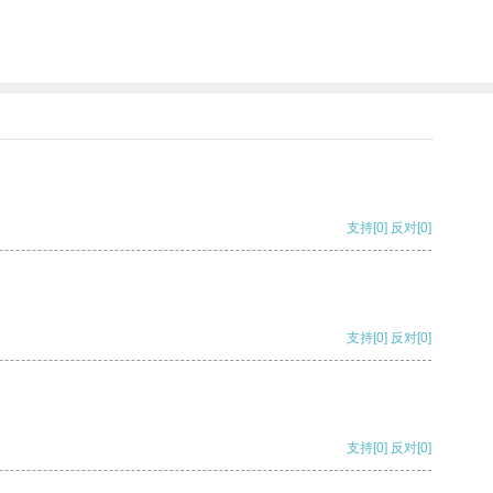
支持
[0]
反对
[0]
支持
[0]
反对
[0]
支持
[0]
反对
[0]