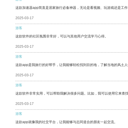
这款加速器app简直是居家旅行必备神器，无论是看视频、玩游戏还是工
2025-03-17
游客
这款软件的社区氛围非常好，可以与其他用户交流学习心得。
2025-03-17
游客
这款app是我旅行的好帮手，让我能够轻松找到目的地，了解当地的风土人
2025-03-17
游客
这款软件非常实用，可以帮助我解决很多问题。比如，我可以使用它来查
2025-03-17
游客
这款app就像我的社交平台，让我能够与志同道合的朋友一起交流。