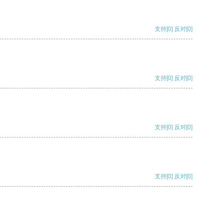
支持
[0]
反对
[0]
支持
[0]
反对
[0]
支持
[0]
反对
[0]
支持
[0]
反对
[0]