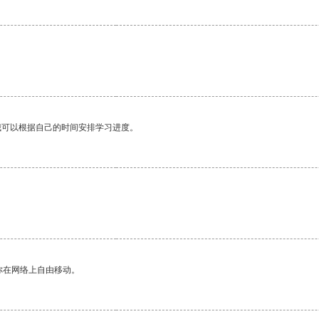
我可以根据自己的时间安排学习进度。
你在网络上自由移动。