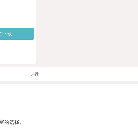
PC下载
排行
富的选择。