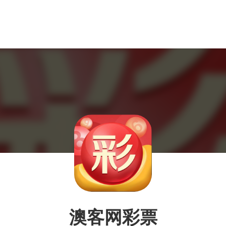
澳客网彩票