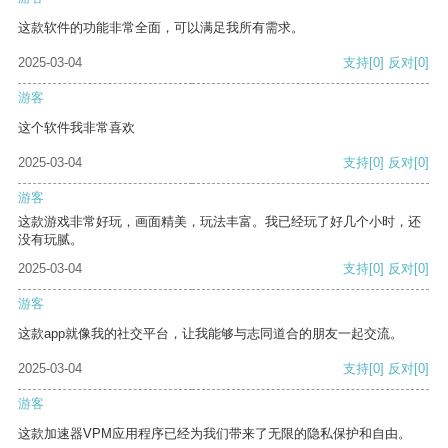
这款软件的功能非常全面，可以满足我所有需求。
2025-03-04
支持
[0]
反对
[0]
游客
这个软件我非常喜欢
2025-03-04
支持
[0]
反对
[0]
游客
这款游戏非常好玩，画面精美，玩法丰富。我已经玩了好几个小时，还
没有玩腻。
2025-03-04
支持
[0]
反对
[0]
游客
这款app就像我的社交平台，让我能够与志同道合的朋友一起交流。
2025-03-04
支持
[0]
反对
[0]
游客
这款加速器VPM应用程序已经为我们带来了无限的隐私保护和自由。