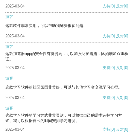
2025-03-04
支持
[0]
反对
[0]
游客
这款软件非常实用，可以帮助我解决很多问题。
2025-03-04
支持
[0]
反对
[0]
游客
这款加速器app的安全性有待提高，可以加强防护措施，比如增加双重验
证。
2025-03-04
支持
[0]
反对
[0]
游客
这款学习软件的社区氛围非常好，可以与其他学习者交流学习心得。
2025-03-04
支持
[0]
反对
[0]
游客
这款学习软件的学习方式非常灵活，可以根据自己的需求选择学习方
式。我可以根据自己的时间安排学习进度。
2025-03-04
支持
[0]
反对
[0]