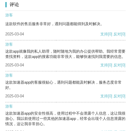
评论
游客
这款软件的售后服务非常好，遇到问题都能得到及时解决。
2025-03-04
支持
[0]
反对
[0]
游客
这款app就像我的私人助理，随时随地为我的办公提供帮助。我经常需要
查找资料，这款app的搜索功能非常强大，能够快速找到我需要的信息。
2025-03-04
支持
[0]
反对
[0]
游客
这款加速器app的客服很贴心，遇到问题都能及时解决，服务态度非常
好。
2025-03-04
支持
[0]
反对
[0]
游客
这款加速器app的安全性很高，使用过程中不会泄露个人信息，这让我很
放心。我以前使用过一些其他的加速器app，经常会出现个人信息泄露的
情况，这让我非常担心。