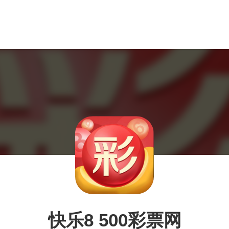
快乐8 500彩票网