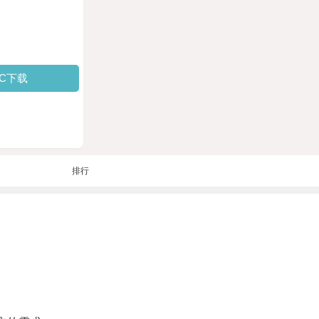
PC下载
排行