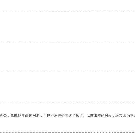
作办公，都能畅享高速网络，再也不用担心网速卡顿了。以前出差的时候，经常因为网