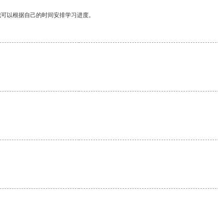
我可以根据自己的时间安排学习进度。