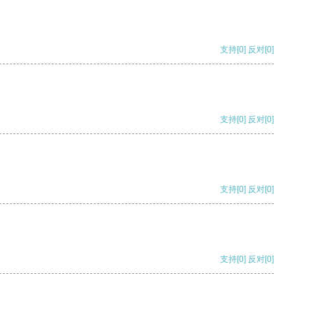
支持
[0]
反对
[0]
支持
[0]
反对
[0]
支持
[0]
反对
[0]
支持
[0]
反对
[0]