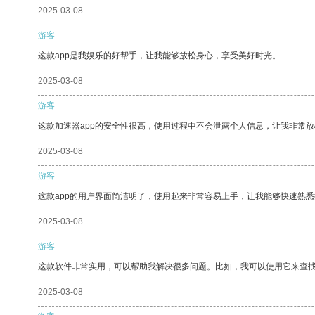
2025-03-08
游客
这款app是我娱乐的好帮手，让我能够放松身心，享受美好时光。
2025-03-08
游客
这款加速器app的安全性很高，使用过程中不会泄露个人信息，让我非常放
2025-03-08
游客
这款app的用户界面简洁明了，使用起来非常容易上手，让我能够快速熟悉
2025-03-08
游客
这款软件非常实用，可以帮助我解决很多问题。比如，我可以使用它来查
2025-03-08