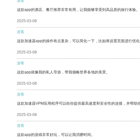
游客
这款app的酒店、餐厅推荐非常有用，让我能够享受到高品质的旅行体验。
2025-03-08
游客
这款加速器app的操作有点复杂，可以简化一下，比如将设置页面进行优化
2025-03-08
游客
这款app就像我的私人导游，带我领略世界各地的美景。
2025-03-08
游客
这款加速器VPM应用程序可以给你提供最高速度和安全性的连接，并帮助
2025-03-08
游客
这款app的游戏非常好玩，可以让我消磨时间。