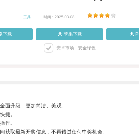
工具
|
时间：2025-03-08
|
卓下载
苹果下载
安卓市场，安全绿色
全面升级，更加简洁、美观。
快捷。
操作。
间获取最新开奖信息，不再错过任何中奖机会。