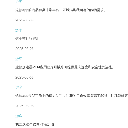
游客
这款app的商品种类非常丰富，可以满足我所有的购物需求。
2025-03-08
游客
这个软件很好用
2025-03-08
游客
这款加速器VPM应用程序可以给你提供最高速度和安全性的连接。
2025-03-08
游客
这款app是我工作上的得力助手，让我的工作效率提高了50%，让我能够
2025-03-08
游客
我喜欢这个软件 作者加油