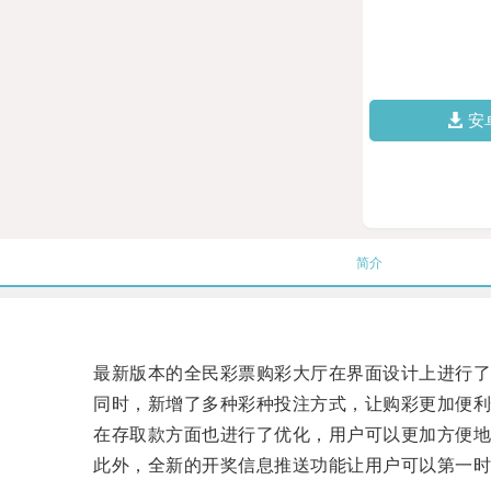
安
简介
最新版本的全民彩票购彩大厅在界面设计上进行了
同时，新增了多种彩种投注方式，让购彩更加便利
在存取款方面也进行了优化，用户可以更加方便地
此外，全新的开奖信息推送功能让用户可以第一时