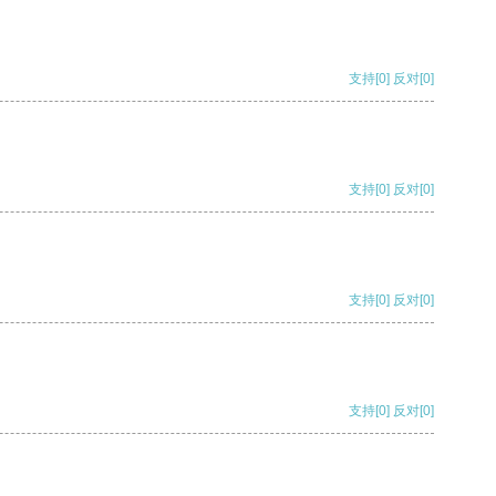
支持
[0]
反对
[0]
支持
[0]
反对
[0]
支持
[0]
反对
[0]
支持
[0]
反对
[0]