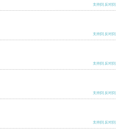
支持
[0]
反对
[0]
支持
[0]
反对
[0]
支持
[0]
反对
[0]
支持
[0]
反对
[0]
支持
[0]
反对
[0]