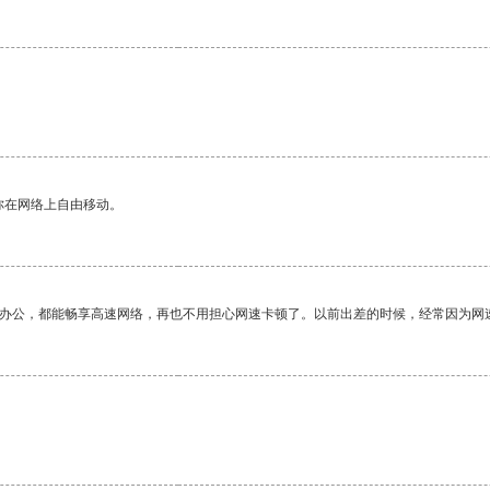
你在网络上自由移动。
作办公，都能畅享高速网络，再也不用担心网速卡顿了。以前出差的时候，经常因为网