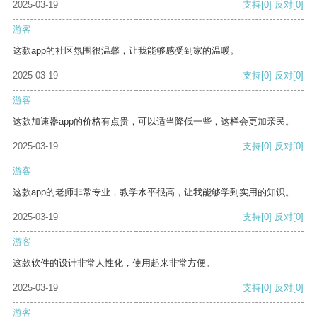
2025-03-19
支持
[0]
反对
[0]
游客
这款app的社区氛围很温馨，让我能够感受到家的温暖。
2025-03-19
支持
[0]
反对
[0]
游客
这款加速器app的价格有点贵，可以适当降低一些，这样会更加亲民。
2025-03-19
支持
[0]
反对
[0]
游客
这款app的老师非常专业，教学水平很高，让我能够学到实用的知识。
2025-03-19
支持
[0]
反对
[0]
游客
这款软件的设计非常人性化，使用起来非常方便。
2025-03-19
支持
[0]
反对
[0]
游客