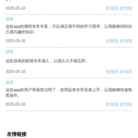
2025-05-18
支持
[0]
反对
[0]
游客
这款app的课程非常丰富，可以满足我不同的学习需求，让我能够找到自
己感兴趣的知识。
2025-05-18
支持
[0]
反对
[0]
游客
这款游戏的剧情非常感人，让我久久不能忘怀。
2025-05-18
支持
[0]
反对
[0]
游客
这款app的用户界面简洁明了，使用起来非常容易上手，让我能够快速熟
悉操作。
2025-05-18
支持
[0]
反对
[0]
友情链接