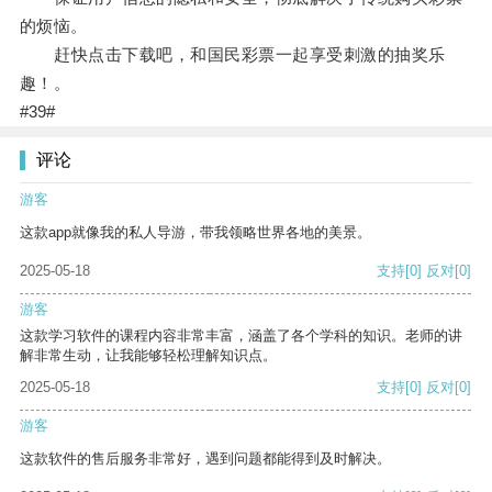
的烦恼。
赶快点击下载吧，和国民彩票一起享受刺激的抽奖乐
趣！。
#39#
评论
游客
这款app就像我的私人导游，带我领略世界各地的美景。
2025-05-18
支持
[0]
反对
[0]
游客
这款学习软件的课程内容非常丰富，涵盖了各个学科的知识。老师的讲
解非常生动，让我能够轻松理解知识点。
2025-05-18
支持
[0]
反对
[0]
游客
这款软件的售后服务非常好，遇到问题都能得到及时解决。