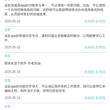
这款加速器app的功能有点单一，可以增加一些新功能。比如，可以增加
一个自动切换线路的功能，这样就可以根据网络情况自动选择最优的线
路，从而获得更好的加速效果。
2025-05-18
支持
[0]
反对
[0]
游客
这款app的客服非常专业，遇到问题总是能够及时解决，让我能够安心工
作。
2025-05-18
支持
[0]
反对
[0]
游客
我喜欢这个软件 作者加油
2025-05-18
支持
[0]
反对
[0]
游客
这款app的功能非常强大，可以满足我所有的工作需求。我可以使用它来
编辑文档、制作演示文稿、管理日程安排等。
2025-05-18
支持
[0]
反对
[0]
游客