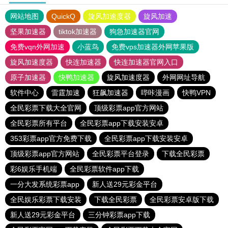
网站地图
QuickQ
旋风加速度器
旋风加速
坚果加速器
tiktok加速器
狗急加速器官网
免费vqn外网加速
小蓝鸟
免费vps加速器外网苹果版
旋风加速度器
快连加速器
快连加速器官网入口
原子加速器
快鸭加速器
旋风加速度器
外网网址导航
软件中心
雷霆加速
狂飙加速器
哔咔漫画
快鸭VPN
全民彩票下载大全官网
顶级彩票app官方网站
全民彩票所有平台
全民彩票app下载安装安卓
353彩票app官方免费下载
全民彩票app下载安装安卓
顶级彩票app官方网站
全民彩票平台登录
下载全民彩票
彩6娱乐手机端
全民彩票软件app下载
一分大发系统彩票app
新人送29元彩金平台
全民娱乐彩票下载安装
下载全民彩票
全民彩票安卓版下载
新人送29元彩金平台
三分钟彩票app下载