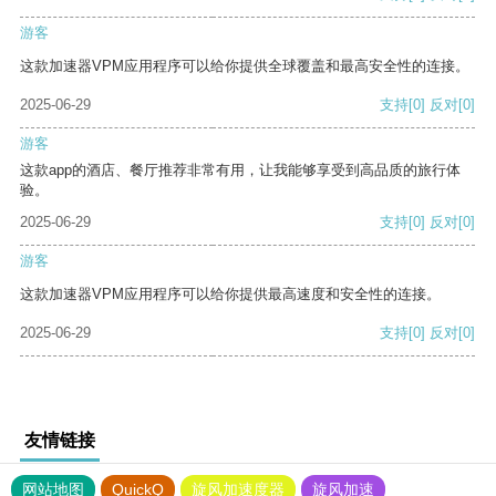
游客
这款加速器VPM应用程序可以给你提供全球覆盖和最高安全性的连接。
2025-06-29
支持
[0]
反对
[0]
游客
这款app的酒店、餐厅推荐非常有用，让我能够享受到高品质的旅行体
验。
2025-06-29
支持
[0]
反对
[0]
游客
这款加速器VPM应用程序可以给你提供最高速度和安全性的连接。
2025-06-29
支持
[0]
反对
[0]
友情链接
网站地图
QuickQ
旋风加速度器
旋风加速