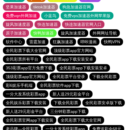
坚果加速器
tiktok加速器
狗急加速器官网
免费vqn外网加速
小蓝鸟
免费vps加速器外网苹果版
旋风加速度器
快连加速器
快连加速器官网入口
原子加速器
快鸭加速器
旋风加速度器
外网网址导航
软件中心
雷霆加速
狂飙加速器
哔咔漫画
快鸭VPN
全民彩票下载大全官网
顶级彩票app官方网站
全民彩票所有平台
全民彩票app下载安装安卓
353彩票app官方免费下载
全民彩票app下载安装安卓
顶级彩票app官方网站
全民彩票平台登录
下载全民彩票
彩6娱乐手机端
全民彩票软件app下载
一分大发系统彩票app
新人送29元彩金平台
全民娱乐彩票下载安装
下载全民彩票
全民彩票安卓版下载
新人送29元彩金平台
三分钟彩票app下载
全民彩票官网app下载安装
全民彩票下载大全官网
老品牌—全民彩票
一分大发系统彩票app
免费送彩金68元