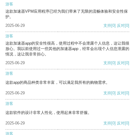
游客
这款加速器VPM应用程序已经为我们带来了无限的流畅体验和安全性保
护。
2025-06-29
支持
[0]
反对
[0]
游客
这款加速器app的安全性很高，使用过程中不会泄露个人信息，这让我很
放心。我以前使用过一些其他的加速器app，经常会出现个人信息泄露的
情况，这让我非常担心。
2025-06-29
支持
[0]
反对
[0]
游客
这款app的商品种类非常丰富，可以满足我所有的购物需求。
2025-06-29
支持
[0]
反对
[0]
游客
这款软件的设计非常人性化，使用起来非常舒服。
2025-06-29
支持
[0]
反对
[0]
游客