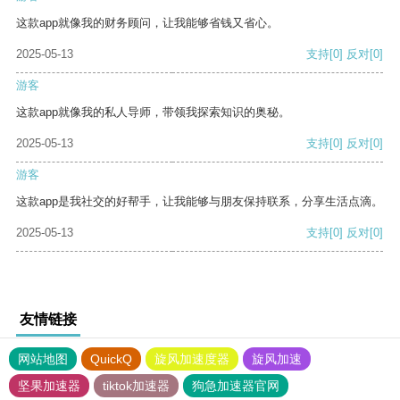
这款app就像我的财务顾问，让我能够省钱又省心。
2025-05-13
支持
[0]
反对
[0]
游客
这款app就像我的私人导师，带领我探索知识的奥秘。
2025-05-13
支持
[0]
反对
[0]
游客
这款app是我社交的好帮手，让我能够与朋友保持联系，分享生活点滴。
2025-05-13
支持
[0]
反对
[0]
友情链接
网站地图
QuickQ
旋风加速度器
旋风加速
坚果加速器
tiktok加速器
狗急加速器官网