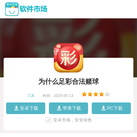
为什么足彩合法赌球
工具
|
时间：2025-05-13
|
安卓下载
苹果下载
PC下载
安卓市场，安全绿色