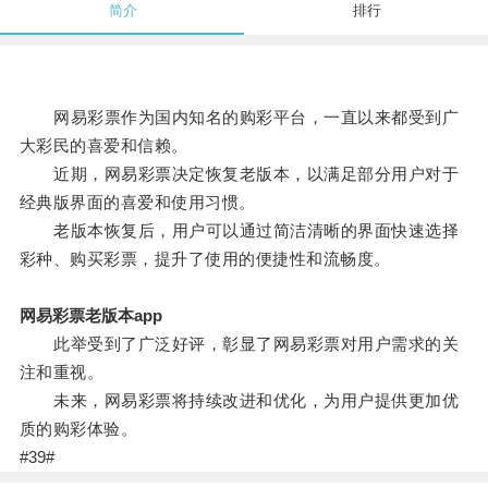
简介
排行
网易彩票作为国内知名的购彩平台，一直以来都受到广
大彩民的喜爱和信赖。
近期，网易彩票决定恢复老版本，以满足部分用户对于
经典版界面的喜爱和使用习惯。
老版本恢复后，用户可以通过简洁清晰的界面快速选择
彩种、购买彩票，提升了使用的便捷性和流畅度。
网易彩票老版本app
此举受到了广泛好评，彰显了网易彩票对用户需求的关
注和重视。
未来，网易彩票将持续改进和优化，为用户提供更加优
质的购彩体验。
#39#