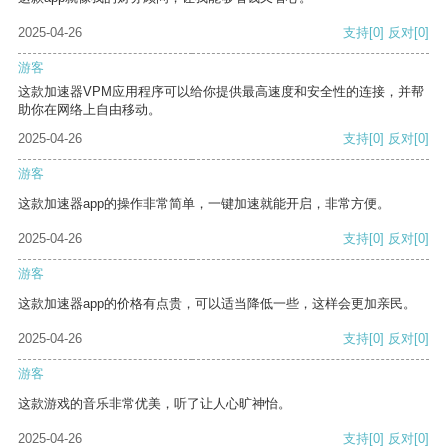
2025-04-26
支持
[0]
反对
[0]
游客
这款加速器VPM应用程序可以给你提供最高速度和安全性的连接，并帮
助你在网络上自由移动。
2025-04-26
支持
[0]
反对
[0]
游客
这款加速器app的操作非常简单，一键加速就能开启，非常方便。
2025-04-26
支持
[0]
反对
[0]
游客
这款加速器app的价格有点贵，可以适当降低一些，这样会更加亲民。
2025-04-26
支持
[0]
反对
[0]
游客
这款游戏的音乐非常优美，听了让人心旷神怡。
2025-04-26
支持
[0]
反对
[0]