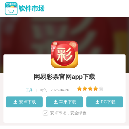
网易彩票官网app下载
工具
|
时间：2025-04-26
|
安卓下载
苹果下载
PC下载
安卓市场，安全绿色