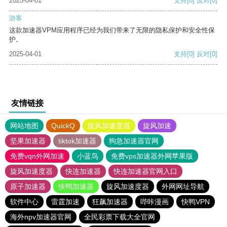
2025-04-01
支持
[0]
反对
[0]
游客
这款加速器VPM应用程序已经为我们带来了无限的隐私保护和安全性保
护。
2025-04-01
支持
[0]
反对
[0]
友情链接
网站地图
QuickQ
旋风加速度器
旋风加速
坚果加速器
tiktok加速器
狗急加速器官网
免费vqn外网加速
小蓝鸟
免费vps加速器外网苹果版
旋风加速度器
快连加速器
快连加速器官网入口
原子加速器
快鸭加速器
旋风加速度器
外网网址导航
软件中心
雷霆加速
狂飙加速器
哔咔漫画
快鸭VPN
海外npv加速器官网
全民彩票下载大全官网