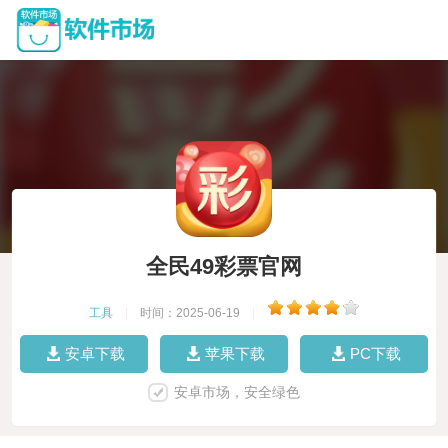
全民49彩票官网
工具
|
时间：2025-06-19
|
安卓下载
苹果下载
PC下载
安卓市场，安全绿色