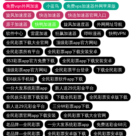
免费vqn外网加速
小蓝鸟
免费vps加速器外网苹果版
旋风加速度器
快连加速器
快连加速器官网入口
原子加速器
快鸭加速器
旋风加速度器
外网网址导航
软件中心
雷霆加速
狂飙加速器
哔咔漫画
快鸭VPN
全民彩票下载大全官网
顶级彩票app官方网站
全民彩票所有平台
全民彩票app下载安装安卓
353彩票app官方免费下载
全民彩票app下载安装安卓
顶级彩票app官方网站
全民彩票平台登录
下载全民彩票
彩6娱乐手机端
全民彩票软件app下载
一分大发系统彩票app
新人送29元彩金平台
全民娱乐彩票下载安装
下载全民彩票
全民彩票安卓版下载
新人送29元彩金平台
三分钟彩票app下载
全民彩票官网app下载安装
全民彩票下载大全官网
老品牌—全民彩票
一分大发系统彩票app
免费送彩金68元
老品牌—全民彩票
全民彩票安卓版下载
全民彩票安卓版