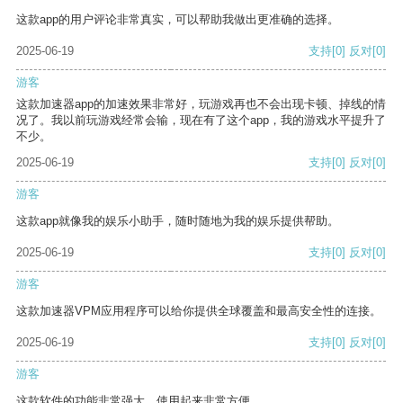
这款app的用户评论非常真实，可以帮助我做出更准确的选择。
2025-06-19
支持
[0]
反对
[0]
游客
这款加速器app的加速效果非常好，玩游戏再也不会出现卡顿、掉线的情
况了。我以前玩游戏经常会输，现在有了这个app，我的游戏水平提升了
不少。
2025-06-19
支持
[0]
反对
[0]
游客
这款app就像我的娱乐小助手，随时随地为我的娱乐提供帮助。
2025-06-19
支持
[0]
反对
[0]
游客
这款加速器VPM应用程序可以给你提供全球覆盖和最高安全性的连接。
2025-06-19
支持
[0]
反对
[0]
游客
这款软件的功能非常强大，使用起来非常方便。