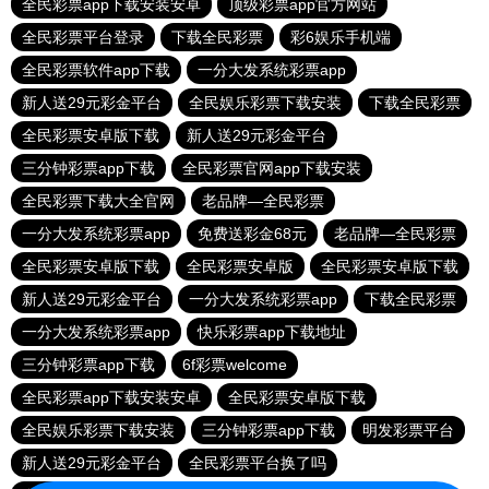
全民彩票app下载安装安卓
顶级彩票app官方网站
全民彩票平台登录
下载全民彩票
彩6娱乐手机端
全民彩票软件app下载
一分大发系统彩票app
新人送29元彩金平台
全民娱乐彩票下载安装
下载全民彩票
全民彩票安卓版下载
新人送29元彩金平台
三分钟彩票app下载
全民彩票官网app下载安装
全民彩票下载大全官网
老品牌—全民彩票
一分大发系统彩票app
免费送彩金68元
老品牌—全民彩票
全民彩票安卓版下载
全民彩票安卓版
全民彩票安卓版下载
新人送29元彩金平台
一分大发系统彩票app
下载全民彩票
一分大发系统彩票app
快乐彩票app下载地址
三分钟彩票app下载
6f彩票welcome
全民彩票app下载安装安卓
全民彩票安卓版下载
全民娱乐彩票下载安装
三分钟彩票app下载
明发彩票平台
新人送29元彩金平台
全民彩票平台换了吗