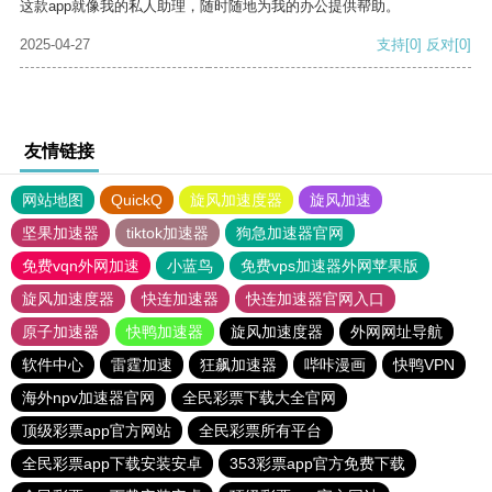
这款app就像我的私人助理，随时随地为我的办公提供帮助。
2025-04-27
支持
[0]
反对
[0]
友情链接
网站地图
QuickQ
旋风加速度器
旋风加速
坚果加速器
tiktok加速器
狗急加速器官网
免费vqn外网加速
小蓝鸟
免费vps加速器外网苹果版
旋风加速度器
快连加速器
快连加速器官网入口
原子加速器
快鸭加速器
旋风加速度器
外网网址导航
软件中心
雷霆加速
狂飙加速器
哔咔漫画
快鸭VPN
海外npv加速器官网
全民彩票下载大全官网
顶级彩票app官方网站
全民彩票所有平台
全民彩票app下载安装安卓
353彩票app官方免费下载