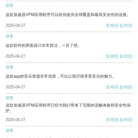
游客
这款加速器VPM应用程序可以给你提供全球覆盖和最高安全性的连接。
2025-04-27
支持
[0]
反对
[0]
游客
这款软件的界面设计非常简洁，一目了然。
2025-04-27
支持
[0]
反对
[0]
游客
这款app的音乐资源非常优质，可以让我尽情享受音乐的魅力。
2025-04-27
支持
[0]
反对
[0]
游客
这款加速器VPM应用程序已经为我们带来了无限的流畅体验和安全性保
护。
2025-04-27
支持
[0]
反对
[0]
游客