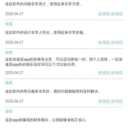
这款软件的功能非常强大，使用起来非常方便。
2025-04-27
支持
[0]
反对
[0]
游客
这款软件的设计非常人性化，使用起来非常舒服。
2025-04-27
支持
[0]
反对
[0]
游客
这款加速器app的价格有点贵，可以适当降低一些。我个人觉得，一款加
速器app的价格应该在50元以下才比较合理。
2025-04-27
支持
[0]
反对
[0]
游客
这款软件的售后服务非常好，遇到问题都能得到及时解决。
2025-04-27
支持
[0]
反对
[0]
游客
这款app就像我的财务顾问，让我能够省钱又省心。