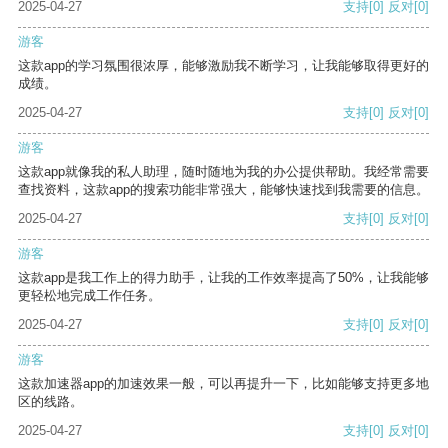
2025-04-27
支持
[0]
反对
[0]
游客
这款app的学习氛围很浓厚，能够激励我不断学习，让我能够取得更好的
成绩。
2025-04-27
支持
[0]
反对
[0]
游客
这款app就像我的私人助理，随时随地为我的办公提供帮助。我经常需要
查找资料，这款app的搜索功能非常强大，能够快速找到我需要的信息。
2025-04-27
支持
[0]
反对
[0]
游客
这款app是我工作上的得力助手，让我的工作效率提高了50%，让我能够
更轻松地完成工作任务。
2025-04-27
支持
[0]
反对
[0]
游客
这款加速器app的加速效果一般，可以再提升一下，比如能够支持更多地
区的线路。
2025-04-27
支持
[0]
反对
[0]