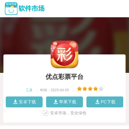
优点彩票平台
工具
|
时间：2025-04-05
|
安卓下载
苹果下载
PC下载
安卓市场，安全绿色