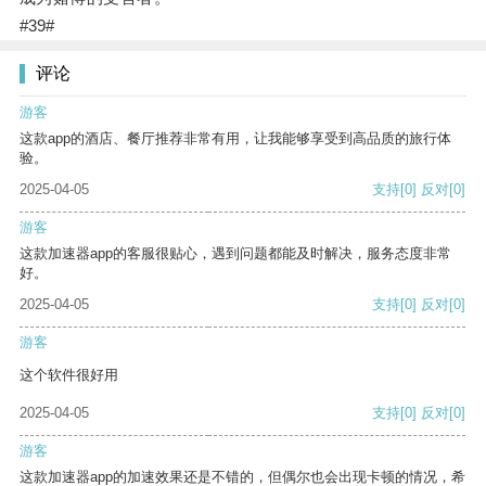
#39#
评论
游客
这款app的酒店、餐厅推荐非常有用，让我能够享受到高品质的旅行体
验。
2025-04-05
支持
[0]
反对
[0]
游客
这款加速器app的客服很贴心，遇到问题都能及时解决，服务态度非常
好。
2025-04-05
支持
[0]
反对
[0]
游客
这个软件很好用
2025-04-05
支持
[0]
反对
[0]
游客
这款加速器app的加速效果还是不错的，但偶尔也会出现卡顿的情况，希