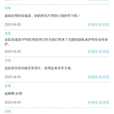
游客
超级好用的加速器，妈妈再也不用担心我的学习啦！
2025-04-05
支持
[0]
反对
[0]
游客
这款加速器VPM应用程序已经为我们带来了无限的隐私保护和安全性保
护。
2025-04-05
支持
[0]
反对
[0]
游客
这款软件的功能非常强大，使用起来非常方便。
2025-04-05
支持
[0]
反对
[0]
游客
超棒啊 好用
2025-04-05
支持
[0]
反对
[0]
游客