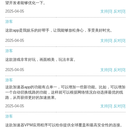
望开发者能够优化一下。
2025-04-05
支持
[0]
反对
[0]
游客
这款app是我娱乐的好帮手，让我能够放松身心，享受美好时光。
2025-04-05
支持
[0]
反对
[0]
游客
这款游戏非常好玩，画面精美，玩法丰富。
2025-04-05
支持
[0]
反对
[0]
游客
这款加速器app的功能有点单一，可以增加一些新功能。比如，可以增加
一个自动切换线路的功能，这样就可以根据网络情况自动选择最优的线
路，从而获得更好的加速效果。
2025-04-05
支持
[0]
反对
[0]
游客
这款加速器VPM应用程序可以给你提供全球覆盖和最高安全性的连接。