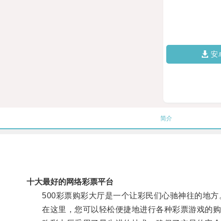
安
简介
十大最好的网络彩票平台
500彩票购彩大厅是一个让彩民们心驰神往的地方
在这里，您可以轻松便捷地进行各种彩票游戏的购买