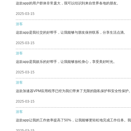
这款app的用户群体非常庞大，我可以结识到来自世界各地的朋友。
2025-03-15
游客
这款app是我社交的好帮手，让我能够与朋友保持联系，分享生活点滴。
2025-03-15
游客
这款app是我娱乐的好帮手，让我能够放松身心，享受美好时光。
2025-03-15
游客
这款加速器VPM应用程序已经为我们带来了无限的隐私保护和安全性保护
2025-03-15
游客
这款app让我的工作效率提高了50%，让我能够更轻松地完成工作任务。
2025-03-15