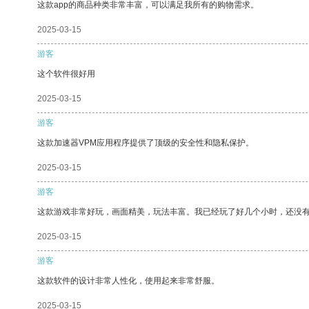
这款app的商品种类非常丰富，可以满足我所有的购物需求。
2025-03-15
游客
这个软件很好用
2025-03-15
游客
这款加速器VPM应用程序提供了顶级的安全性和隐私保护。
2025-03-15
游客
这款游戏非常好玩，画面精美，玩法丰富。我已经玩了好几个小时，还没
2025-03-15
游客
这款软件的设计非常人性化，使用起来非常舒服。
2025-03-15