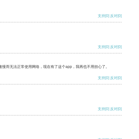
支持
[0]
反对
[0]
支持
[0]
反对
[0]
速慢而无法正常使用网络，现在有了这个app，我再也不用担心了。
支持
[0]
反对
[0]
支持
[0]
反对
[0]