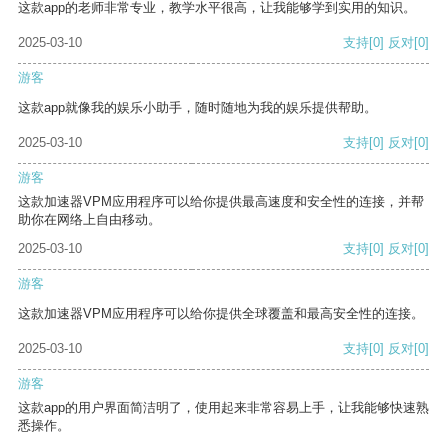
这款app的老师非常专业，教学水平很高，让我能够学到实用的知识。
2025-03-10
支持
[0]
反对
[0]
游客
这款app就像我的娱乐小助手，随时随地为我的娱乐提供帮助。
2025-03-10
支持
[0]
反对
[0]
游客
这款加速器VPM应用程序可以给你提供最高速度和安全性的连接，并帮
助你在网络上自由移动。
2025-03-10
支持
[0]
反对
[0]
游客
这款加速器VPM应用程序可以给你提供全球覆盖和最高安全性的连接。
2025-03-10
支持
[0]
反对
[0]
游客
这款app的用户界面简洁明了，使用起来非常容易上手，让我能够快速熟
悉操作。