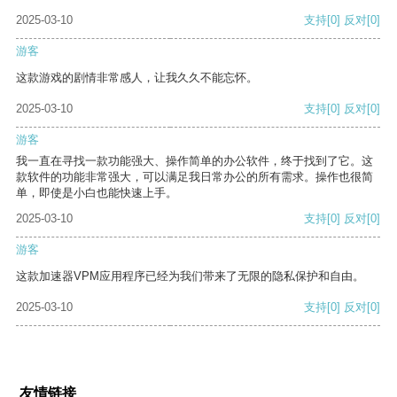
2025-03-10
支持
[0]
反对
[0]
游客
这款游戏的剧情非常感人，让我久久不能忘怀。
2025-03-10
支持
[0]
反对
[0]
游客
我一直在寻找一款功能强大、操作简单的办公软件，终于找到了它。这
款软件的功能非常强大，可以满足我日常办公的所有需求。操作也很简
单，即使是小白也能快速上手。
2025-03-10
支持
[0]
反对
[0]
游客
这款加速器VPM应用程序已经为我们带来了无限的隐私保护和自由。
2025-03-10
支持
[0]
反对
[0]
友情链接