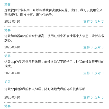
游客
这款软件非常实用，可以帮助我解决很多问题。比如，我可以使用它来
查找资料、翻译语言、编写代码等。
2025-03-10
支持
[0]
反对
[0]
游客
这款加速器app的安全性很高，使用过程中不会泄露个人信息，让我非常
放心。
2025-03-10
支持
[0]
反对
[0]
游客
这款app的学习氛围很浓厚，能够激励我不断学习，让我能够取得更好的
成绩。
2025-03-10
支持
[0]
反对
[0]
游客
这款app就像我的私人助理，随时随地为我的办公提供帮助。
2025-03-10
支持
[0]
反对
[0]
游客