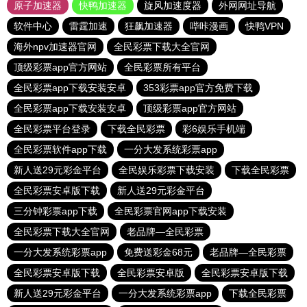
原子加速器
快鸭加速器
旋风加速度器
外网网址导航
软件中心
雷霆加速
狂飙加速器
哔咔漫画
快鸭VPN
海外npv加速器官网
全民彩票下载大全官网
顶级彩票app官方网站
全民彩票所有平台
全民彩票app下载安装安卓
353彩票app官方免费下载
全民彩票app下载安装安卓
顶级彩票app官方网站
全民彩票平台登录
下载全民彩票
彩6娱乐手机端
全民彩票软件app下载
一分大发系统彩票app
新人送29元彩金平台
全民娱乐彩票下载安装
下载全民彩票
全民彩票安卓版下载
新人送29元彩金平台
三分钟彩票app下载
全民彩票官网app下载安装
全民彩票下载大全官网
老品牌—全民彩票
一分大发系统彩票app
免费送彩金68元
老品牌—全民彩票
全民彩票安卓版下载
全民彩票安卓版
全民彩票安卓版下载
新人送29元彩金平台
一分大发系统彩票app
下载全民彩票