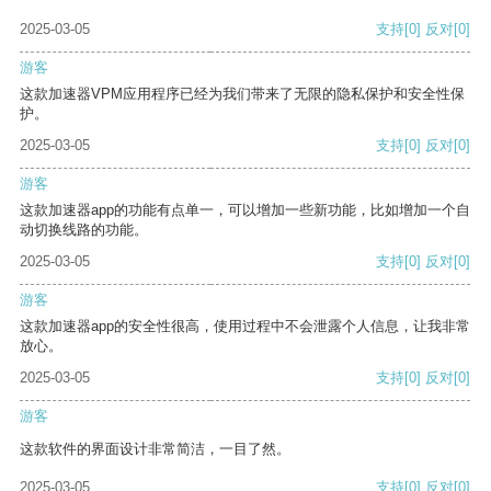
2025-03-05
支持
[0]
反对
[0]
游客
这款加速器VPM应用程序已经为我们带来了无限的隐私保护和安全性保
护。
2025-03-05
支持
[0]
反对
[0]
游客
这款加速器app的功能有点单一，可以增加一些新功能，比如增加一个自
动切换线路的功能。
2025-03-05
支持
[0]
反对
[0]
游客
这款加速器app的安全性很高，使用过程中不会泄露个人信息，让我非常
放心。
2025-03-05
支持
[0]
反对
[0]
游客
这款软件的界面设计非常简洁，一目了然。
2025-03-05
支持
[0]
反对
[0]