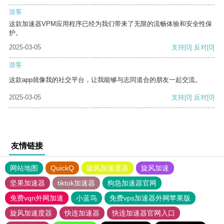
游客
这款加速器VPM应用程序已经为我们带来了无限的流畅体验和安全性保
护。
2025-03-05
支持
[0]
反对
[0]
游客
这款app就像我的社交平台，让我能够与志同道合的朋友一起交流。
2025-03-05
支持
[0]
反对
[0]
友情链接
网站地图
QuickQ
旋风加速度器
旋风加速
坚果加速器
tiktok加速器
狗急加速器官网
免费vqn外网加速
小蓝鸟
免费vps加速器外网苹果版
旋风加速度器
快连加速器
快连加速器官网入口