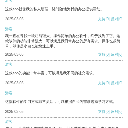
游客
这款app就像我的私人助理，随时随地为我的办公提供帮助。
2025-03-05
支持
[0]
反对
[0]
游客
我一直在寻找一款功能强大、操作简单的办公软件，终于找到了它。这
款软件的功能非常强大，可以满足我日常办公的所有需求。操作也很简
单，即使是小白也能快速上手。
2025-03-05
支持
[0]
反对
[0]
游客
这款app的功能非常丰富，可以满足我不同的社交需求。
2025-03-05
支持
[0]
反对
[0]
游客
这款软件的学习方式非常灵活，可以根据自己的需求选择学习方式。
2025-03-05
支持
[0]
反对
[0]
游客