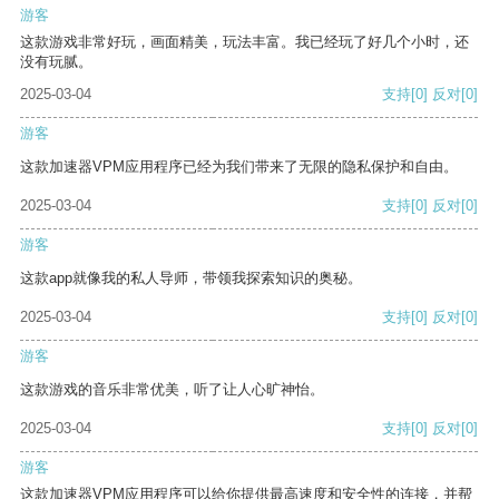
游客
这款游戏非常好玩，画面精美，玩法丰富。我已经玩了好几个小时，还
没有玩腻。
2025-03-04
支持
[0]
反对
[0]
游客
这款加速器VPM应用程序已经为我们带来了无限的隐私保护和自由。
2025-03-04
支持
[0]
反对
[0]
游客
这款app就像我的私人导师，带领我探索知识的奥秘。
2025-03-04
支持
[0]
反对
[0]
游客
这款游戏的音乐非常优美，听了让人心旷神怡。
2025-03-04
支持
[0]
反对
[0]
游客
这款加速器VPM应用程序可以给你提供最高速度和安全性的连接，并帮