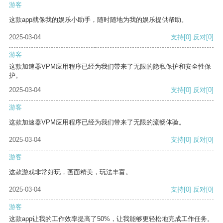
游客
这款app就像我的娱乐小助手，随时随地为我的娱乐提供帮助。
2025-03-04
支持
[0]
反对
[0]
游客
这款加速器VPM应用程序已经为我们带来了无限的隐私保护和安全性保
护。
2025-03-04
支持
[0]
反对
[0]
游客
这款加速器VPM应用程序已经为我们带来了无限的流畅体验。
2025-03-04
支持
[0]
反对
[0]
游客
这款游戏非常好玩，画面精美，玩法丰富。
2025-03-04
支持
[0]
反对
[0]
游客
这款app让我的工作效率提高了50%，让我能够更轻松地完成工作任务。