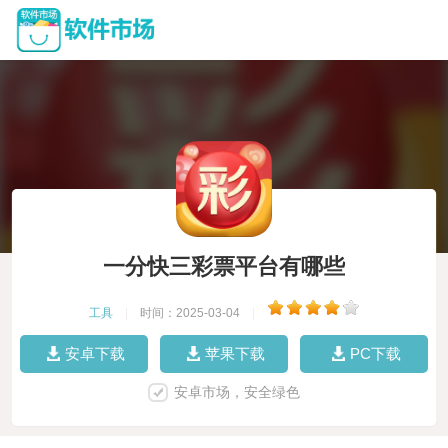
一分快三彩票平台有哪些
工具
|
时间：2025-03-04
|
安卓下载
苹果下载
PC下载
安卓市场，安全绿色