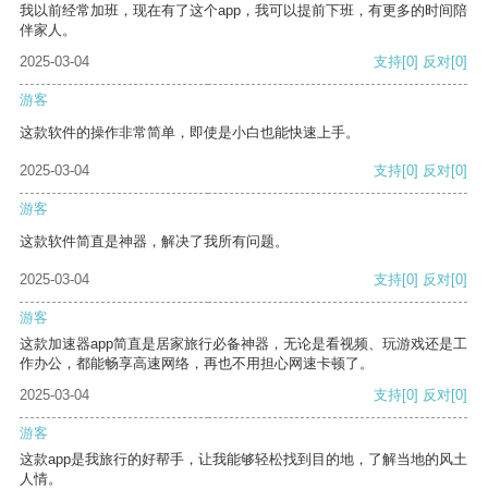
我以前经常加班，现在有了这个app，我可以提前下班，有更多的时间陪
伴家人。
2025-03-04
支持
[0]
反对
[0]
游客
这款软件的操作非常简单，即使是小白也能快速上手。
2025-03-04
支持
[0]
反对
[0]
游客
这款软件简直是神器，解决了我所有问题。
2025-03-04
支持
[0]
反对
[0]
游客
这款加速器app简直是居家旅行必备神器，无论是看视频、玩游戏还是工
作办公，都能畅享高速网络，再也不用担心网速卡顿了。
2025-03-04
支持
[0]
反对
[0]
游客
这款app是我旅行的好帮手，让我能够轻松找到目的地，了解当地的风土
人情。