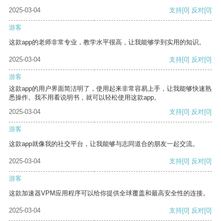
2025-03-04
支持
[0]
反对
[0]
游客
这款app的老师非常专业，教学水平很高，让我能够学到实用的知识。
2025-03-04
支持
[0]
反对
[0]
游客
这款app的用户界面简洁明了，使用起来非常容易上手，让我能够快速熟
悉操作。我不用看说明书，就可以轻松使用这款app。
2025-03-04
支持
[0]
反对
[0]
游客
这款app就像我的社交平台，让我能够与志同道合的朋友一起交流。
2025-03-04
支持
[0]
反对
[0]
游客
这款加速器VPM应用程序可以给你提供全球覆盖和最高安全性的连接。
2025-03-04
支持
[0]
反对
[0]