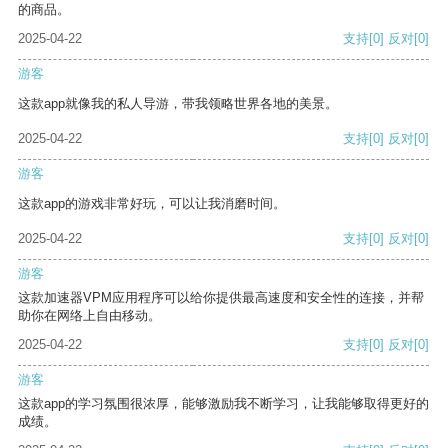
的商品。
2025-04-22
支持
[0]
反对
[0]
游客
这款app就像我的私人导游，带我领略世界各地的美景。
2025-04-22
支持
[0]
反对
[0]
游客
这款app的游戏非常好玩，可以让我消磨时间。
2025-04-22
支持
[0]
反对
[0]
游客
这款加速器VPM应用程序可以给你提供最高速度和安全性的连接，并帮
助你在网络上自由移动。
2025-04-22
支持
[0]
反对
[0]
游客
这款app的学习氛围很浓厚，能够激励我不断学习，让我能够取得更好的
成绩。