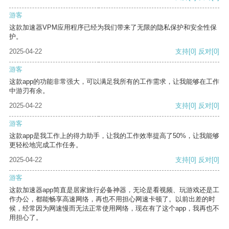
游客
这款加速器VPM应用程序已经为我们带来了无限的隐私保护和安全性保
护。
2025-04-22
支持
[0]
反对
[0]
游客
这款app的功能非常强大，可以满足我所有的工作需求，让我能够在工作
中游刃有余。
2025-04-22
支持
[0]
反对
[0]
游客
这款app是我工作上的得力助手，让我的工作效率提高了50%，让我能够
更轻松地完成工作任务。
2025-04-22
支持
[0]
反对
[0]
游客
这款加速器app简直是居家旅行必备神器，无论是看视频、玩游戏还是工
作办公，都能畅享高速网络，再也不用担心网速卡顿了。以前出差的时
候，经常因为网速慢而无法正常使用网络，现在有了这个app，我再也不
用担心了。