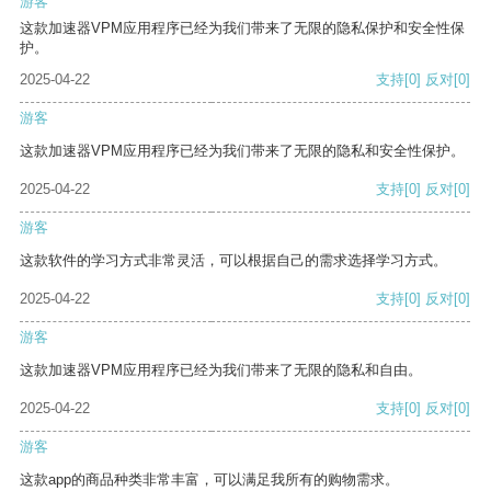
游客
这款加速器VPM应用程序已经为我们带来了无限的隐私保护和安全性保
护。
2025-04-22
支持
[0]
反对
[0]
游客
这款加速器VPM应用程序已经为我们带来了无限的隐私和安全性保护。
2025-04-22
支持
[0]
反对
[0]
游客
这款软件的学习方式非常灵活，可以根据自己的需求选择学习方式。
2025-04-22
支持
[0]
反对
[0]
游客
这款加速器VPM应用程序已经为我们带来了无限的隐私和自由。
2025-04-22
支持
[0]
反对
[0]
游客
这款app的商品种类非常丰富，可以满足我所有的购物需求。