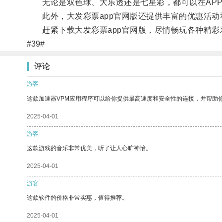
无论是双色球、大乐透还是七星彩，都可以在APP
此外，大发彩票app官网版还提供丰富的优惠活动
赶紧下载大发彩票app官网版，尽情畅玩各种精彩
#39#
评论
游客
这款加速器VPM应用程序可以给你提供最高速度和安全性的连接，并帮助
2025-04-01
游客
这款游戏的音乐非常优美，听了让人心旷神怡。
2025-04-01
游客
这款软件的价格非常实惠，值得推荐。
2025-04-01