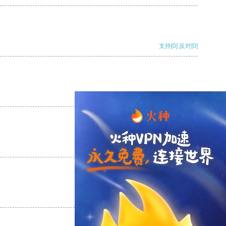
支持
[0]
反对
[0]
支持
[0]
反对
[0]
支持
[0]
反对
[0]
支持
[0]
反对
[0]