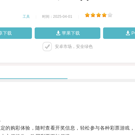
工具
|
时间：2025-04-01
|
卓下载
苹果下载
安卓市场，安全绿色
。
定的购彩体验，随时查看开奖信息，轻松参与各种彩票游戏，