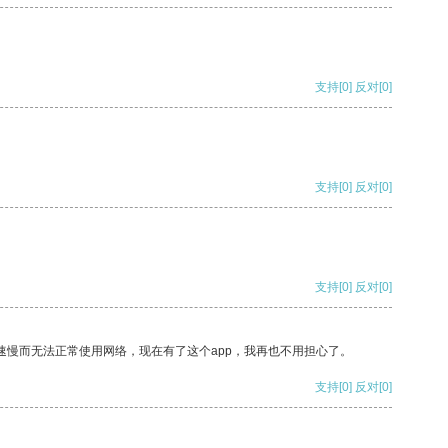
支持
[0]
反对
[0]
支持
[0]
反对
[0]
支持
[0]
反对
[0]
速慢而无法正常使用网络，现在有了这个app，我再也不用担心了。
支持
[0]
反对
[0]