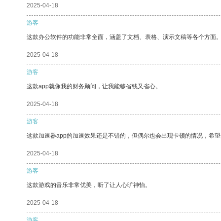
2025-04-18
游客
这款办公软件的功能非常全面，涵盖了文档、表格、演示文稿等各个方面
2025-04-18
游客
这款app就像我的财务顾问，让我能够省钱又省心。
2025-04-18
游客
这款加速器app的加速效果还是不错的，但偶尔也会出现卡顿的情况，希
2025-04-18
游客
这款游戏的音乐非常优美，听了让人心旷神怡。
2025-04-18
游客