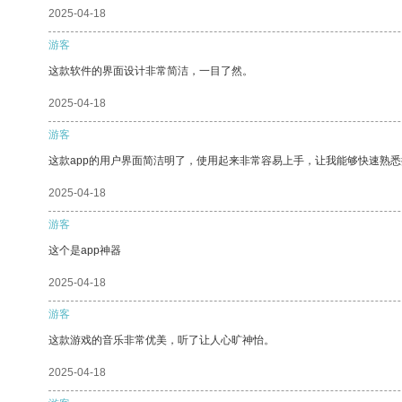
2025-04-18
游客
这款软件的界面设计非常简洁，一目了然。
2025-04-18
游客
这款app的用户界面简洁明了，使用起来非常容易上手，让我能够快速熟悉
2025-04-18
游客
这个是app神器
2025-04-18
游客
这款游戏的音乐非常优美，听了让人心旷神怡。
2025-04-18