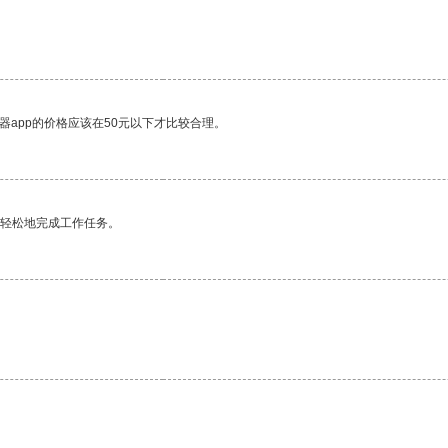
器app的价格应该在50元以下才比较合理。
更轻松地完成工作任务。
。