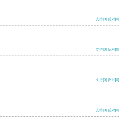
支持
[0]
反对
[0]
支持
[0]
反对
[0]
支持
[0]
反对
[0]
支持
[0]
反对
[0]