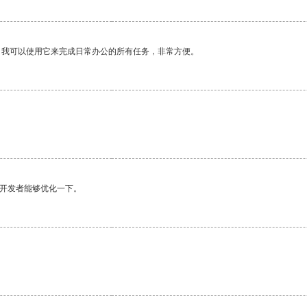
。我可以使用它来完成日常办公的所有任务，非常方便。
望开发者能够优化一下。