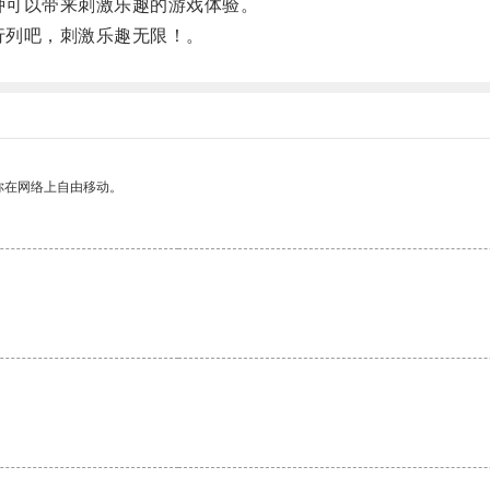
种可以带来刺激乐趣的游戏体验。
行列吧，刺激乐趣无限！。
你在网络上自由移动。