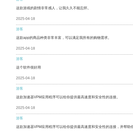
这款游戏的剧情非常感人，让我久久不能忘怀。
2025-04-18
游客
这款app的商品种类非常丰富，可以满足我所有的购物需求。
2025-04-18
游客
这个软件很好用
2025-04-18
游客
这款加速器VPM应用程序可以给你提供最高速度和安全性的连接。
2025-04-18
游客
这款加速器VPM应用程序可以给你提供最高速度和安全性的连接，并帮助