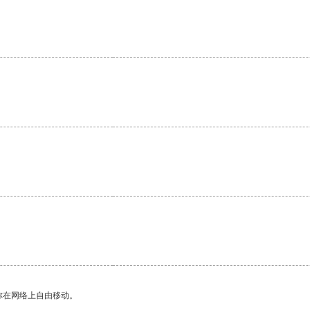
你在网络上自由移动。