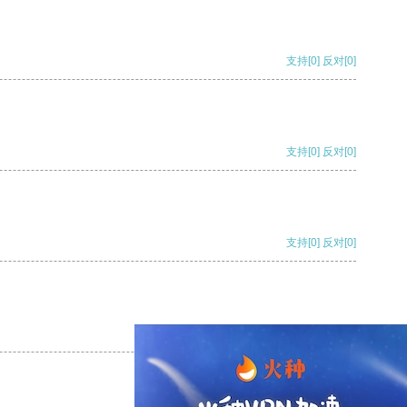
支持
[0]
反对
[0]
支持
[0]
反对
[0]
支持
[0]
反对
[0]
支持
[0]
反对
[0]