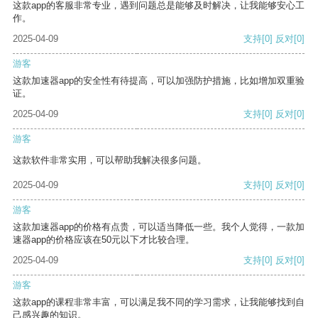
这款app的客服非常专业，遇到问题总是能够及时解决，让我能够安心工
作。
2025-04-09
支持
[0]
反对
[0]
游客
这款加速器app的安全性有待提高，可以加强防护措施，比如增加双重验
证。
2025-04-09
支持
[0]
反对
[0]
游客
这款软件非常实用，可以帮助我解决很多问题。
2025-04-09
支持
[0]
反对
[0]
游客
这款加速器app的价格有点贵，可以适当降低一些。我个人觉得，一款加
速器app的价格应该在50元以下才比较合理。
2025-04-09
支持
[0]
反对
[0]
游客
这款app的课程非常丰富，可以满足我不同的学习需求，让我能够找到自
己感兴趣的知识。