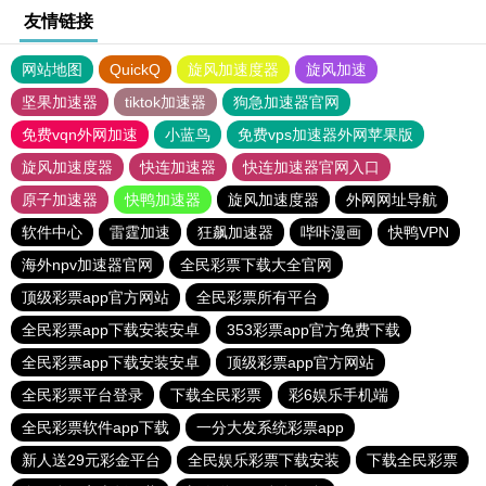
友情链接
网站地图
QuickQ
旋风加速度器
旋风加速
坚果加速器
tiktok加速器
狗急加速器官网
免费vqn外网加速
小蓝鸟
免费vps加速器外网苹果版
旋风加速度器
快连加速器
快连加速器官网入口
原子加速器
快鸭加速器
旋风加速度器
外网网址导航
软件中心
雷霆加速
狂飙加速器
哔咔漫画
快鸭VPN
海外npv加速器官网
全民彩票下载大全官网
顶级彩票app官方网站
全民彩票所有平台
全民彩票app下载安装安卓
353彩票app官方免费下载
全民彩票app下载安装安卓
顶级彩票app官方网站
全民彩票平台登录
下载全民彩票
彩6娱乐手机端
全民彩票软件app下载
一分大发系统彩票app
新人送29元彩金平台
全民娱乐彩票下载安装
下载全民彩票