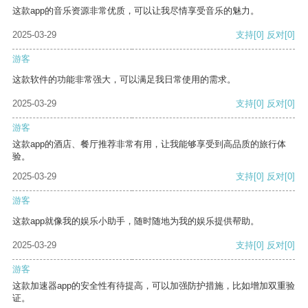
这款app的音乐资源非常优质，可以让我尽情享受音乐的魅力。
2025-03-29
支持
[0]
反对
[0]
游客
这款软件的功能非常强大，可以满足我日常使用的需求。
2025-03-29
支持
[0]
反对
[0]
游客
这款app的酒店、餐厅推荐非常有用，让我能够享受到高品质的旅行体
验。
2025-03-29
支持
[0]
反对
[0]
游客
这款app就像我的娱乐小助手，随时随地为我的娱乐提供帮助。
2025-03-29
支持
[0]
反对
[0]
游客
这款加速器app的安全性有待提高，可以加强防护措施，比如增加双重验
证。