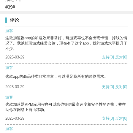
#39#
评论
游客
这款加速器app的加速效果非常好，玩游戏再也不会出现卡顿、掉线的情
况了。我以前玩游戏经常会输，现在有了这个app，我的游戏水平提升了
不少。
2025-03-29
支持
[0]
反对
[0]
游客
这款app的商品种类非常丰富，可以满足我所有的购物需求。
2025-03-29
支持
[0]
反对
[0]
游客
这款加速器VPM应用程序可以给你提供最高速度和安全性的连接，并帮
助你在网络上自由移动。
2025-03-29
支持
[0]
反对
[0]
游客