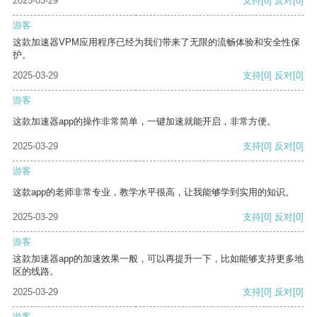
2025-03-29
支持
[0]
反对
[0]
游客
这款加速器VPM应用程序已经为我们带来了无限的流畅体验和安全性保
护。
2025-03-29
支持
[0]
反对
[0]
游客
这款加速器app的操作非常简单，一键加速就能开启，非常方便。
2025-03-29
支持
[0]
反对
[0]
游客
这款app的老师非常专业，教学水平很高，让我能够学到实用的知识。
2025-03-29
支持
[0]
反对
[0]
游客
这款加速器app的加速效果一般，可以再提升一下，比如能够支持更多地
区的线路。
2025-03-29
支持
[0]
反对
[0]
游客