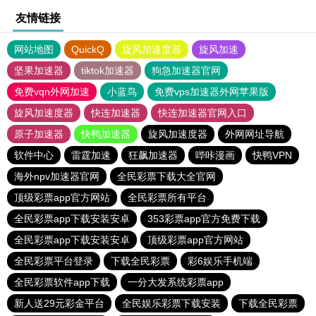
友情链接
网站地图
QuickQ
旋风加速度器
旋风加速
坚果加速器
tiktok加速器
狗急加速器官网
免费vqn外网加速
小蓝鸟
免费vps加速器外网苹果版
旋风加速度器
快连加速器
快连加速器官网入口
原子加速器
快鸭加速器
旋风加速度器
外网网址导航
软件中心
雷霆加速
狂飙加速器
哔咔漫画
快鸭VPN
海外npv加速器官网
全民彩票下载大全官网
顶级彩票app官方网站
全民彩票所有平台
全民彩票app下载安装安卓
353彩票app官方免费下载
全民彩票app下载安装安卓
顶级彩票app官方网站
全民彩票平台登录
下载全民彩票
彩6娱乐手机端
全民彩票软件app下载
一分大发系统彩票app
新人送29元彩金平台
全民娱乐彩票下载安装
下载全民彩票