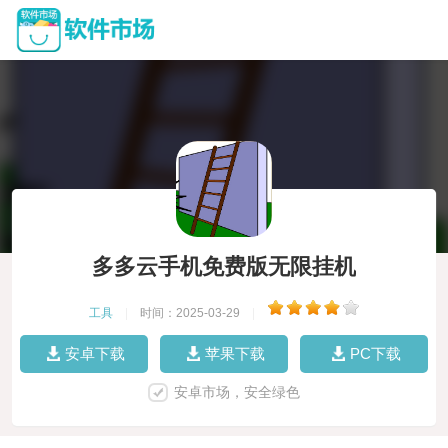
多多云手机免费版无限挂机
工具
|
时间：2025-03-29
|
安卓下载
苹果下载
PC下载
安卓市场，安全绿色