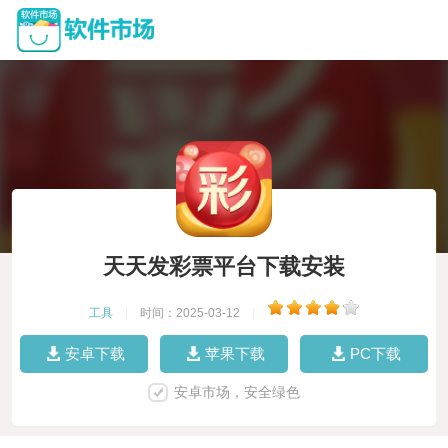
天天发彩票平台下载安装
工具
|
时间：2025-03-12
|
安卓下载
苹果下载
PC下载
安卓市场，安全绿色