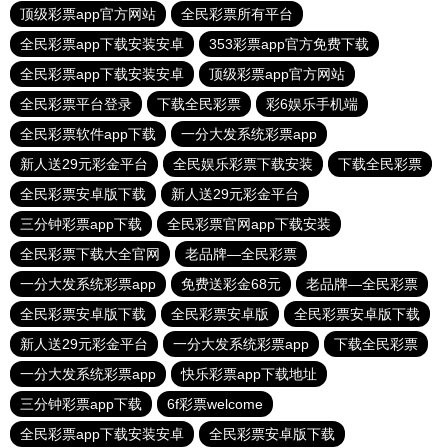
顶级彩票app官方网站
全民彩票所有平台
全民彩票app下载安装安卓
353彩票app官方免费下载
全民彩票app下载安装安卓
顶级彩票app官方网站
全民彩票平台登录
下载全民彩票
彩6娱乐手机端
全民彩票软件app下载
一分大发系统彩票app
新人送29元彩金平台
全民娱乐彩票下载安装
下载全民彩票
全民彩票安卓版下载
新人送29元彩金平台
三分钟彩票app下载
全民彩票官网app下载安装
全民彩票下载大全官网
老品牌—全民彩票
一分大发系统彩票app
免费送彩金68元
老品牌—全民彩票
全民彩票安卓版下载
全民彩票安卓版
全民彩票安卓版下载
新人送29元彩金平台
一分大发系统彩票app
下载全民彩票
一分大发系统彩票app
快乐彩票app下载地址
三分钟彩票app下载
6f彩票welcome
全民彩票app下载安装安卓
全民彩票安卓版下载