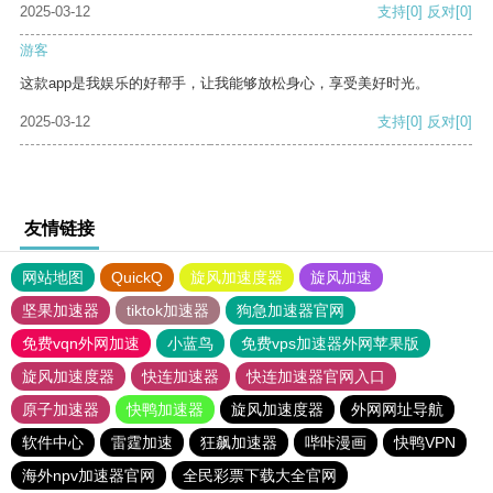
2025-03-12
支持
[0]
反对
[0]
游客
这款app是我娱乐的好帮手，让我能够放松身心，享受美好时光。
2025-03-12
支持
[0]
反对
[0]
友情链接
网站地图
QuickQ
旋风加速度器
旋风加速
坚果加速器
tiktok加速器
狗急加速器官网
免费vqn外网加速
小蓝鸟
免费vps加速器外网苹果版
旋风加速度器
快连加速器
快连加速器官网入口
原子加速器
快鸭加速器
旋风加速度器
外网网址导航
软件中心
雷霆加速
狂飙加速器
哔咔漫画
快鸭VPN
海外npv加速器官网
全民彩票下载大全官网