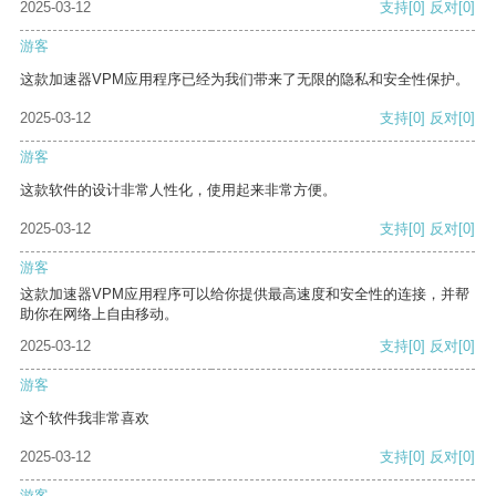
2025-03-12
支持
[0]
反对
[0]
游客
这款加速器VPM应用程序已经为我们带来了无限的隐私和安全性保护。
2025-03-12
支持
[0]
反对
[0]
游客
这款软件的设计非常人性化，使用起来非常方便。
2025-03-12
支持
[0]
反对
[0]
游客
这款加速器VPM应用程序可以给你提供最高速度和安全性的连接，并帮
助你在网络上自由移动。
2025-03-12
支持
[0]
反对
[0]
游客
这个软件我非常喜欢
2025-03-12
支持
[0]
反对
[0]
游客