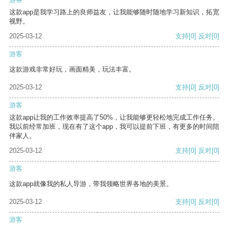
这款app是我学习路上的良师益友，让我能够随时随地学习新知识，拓宽
视野。
2025-03-12
支持
[0]
反对
[0]
游客
这款游戏非常好玩，画面精美，玩法丰富。
2025-03-12
支持
[0]
反对
[0]
游客
这款app让我的工作效率提高了50%，让我能够更轻松地完成工作任务。
我以前经常加班，现在有了这个app，我可以提前下班，有更多的时间陪
伴家人。
2025-03-12
支持
[0]
反对
[0]
游客
这款app就像我的私人导游，带我领略世界各地的美景。
2025-03-12
支持
[0]
反对
[0]
游客