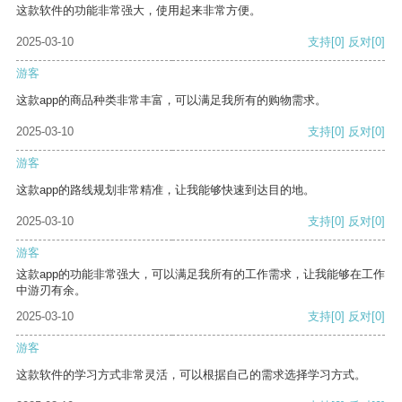
这款软件的功能非常强大，使用起来非常方便。
2025-03-10
支持
[0]
反对
[0]
游客
这款app的商品种类非常丰富，可以满足我所有的购物需求。
2025-03-10
支持
[0]
反对
[0]
游客
这款app的路线规划非常精准，让我能够快速到达目的地。
2025-03-10
支持
[0]
反对
[0]
游客
这款app的功能非常强大，可以满足我所有的工作需求，让我能够在工作
中游刃有余。
2025-03-10
支持
[0]
反对
[0]
游客
这款软件的学习方式非常灵活，可以根据自己的需求选择学习方式。