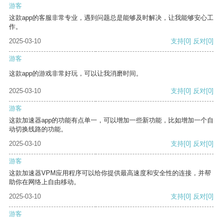
游客
这款app的客服非常专业，遇到问题总是能够及时解决，让我能够安心工
作。
2025-03-10
支持
[0]
反对
[0]
游客
这款app的游戏非常好玩，可以让我消磨时间。
2025-03-10
支持
[0]
反对
[0]
游客
这款加速器app的功能有点单一，可以增加一些新功能，比如增加一个自
动切换线路的功能。
2025-03-10
支持
[0]
反对
[0]
游客
这款加速器VPM应用程序可以给你提供最高速度和安全性的连接，并帮
助你在网络上自由移动。
2025-03-10
支持
[0]
反对
[0]
游客