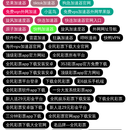
坚果加速器
tiktok加速器
狗急加速器官网
免费vqn外网加速
小蓝鸟
免费vps加速器外网苹果版
旋风加速度器
快连加速器
快连加速器官网入口
原子加速器
快鸭加速器
旋风加速度器
外网网址导航
软件中心
雷霆加速
狂飙加速器
哔咔漫画
快鸭VPN
海外npv加速器官网
全民彩票下载大全官网
顶级彩票app官方网站
全民彩票所有平台
全民彩票app下载安装安卓
353彩票app官方免费下载
全民彩票app下载安装安卓
顶级彩票app官方网站
全民彩票平台登录
下载全民彩票
彩6娱乐手机端
全民彩票软件app下载
一分大发系统彩票app
新人送29元彩金平台
全民娱乐彩票下载安装
下载全民彩票
全民彩票安卓版下载
新人送29元彩金平台
三分钟彩票app下载
全民彩票官网app下载安装
全民彩票下载大全官网
老品牌—全民彩票