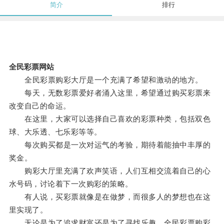
简介
排行
全民彩票网站
全民彩票购彩大厅是一个充满了希望和激动的地方。
每天，无数彩票爱好者涌入这里，希望通过购买彩票来
改变自己的命运。
在这里，大家可以选择自己喜欢的彩票种类，包括双色
球、大乐透、七乐彩等等。
每次购买都是一次对运气的考验，期待着能抽中丰厚的
奖金。
购彩大厅里充满了欢声笑语，人们互相交流着自己的心
水号码，讨论着下一次购彩的策略。
有人说，买彩票就像是在做梦，而很多人的梦想也在这
里实现了。
无论是为了追求财富还是为了寻找乐趣，全民彩票购彩