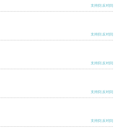
支持
[0]
反对
[0]
支持
[0]
反对
[0]
支持
[0]
反对
[0]
支持
[0]
反对
[0]
支持
[0]
反对
[0]