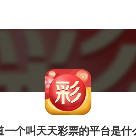
道一个叫天天彩票的平台是什