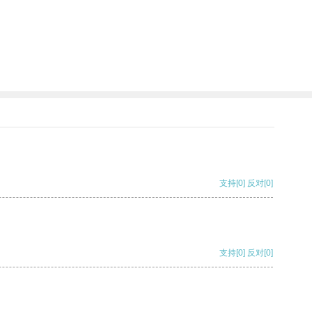
支持
[0]
反对
[0]
支持
[0]
反对
[0]