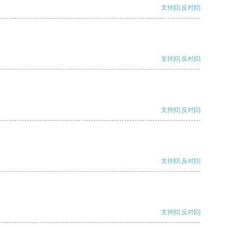
支持
[0]
反对
[0]
支持
[0]
反对
[0]
支持
[0]
反对
[0]
支持
[0]
反对
[0]
支持
[0]
反对
[0]