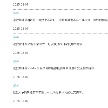
2025-03-07
游客
这款加速器app的加速效果非常好，玩游戏再也不会出现卡顿、掉线的情况
2025-03-07
游客
这款软件的功能非常强大，可以满足我日常使用的需求。
2025-03-07
游客
这款加速器VPM应用程序可以给你提供最高速度和安全性的连接。
2025-03-07
游客
这款app的功能非常丰富，可以满足我不同的社交需求。
2025-03-07