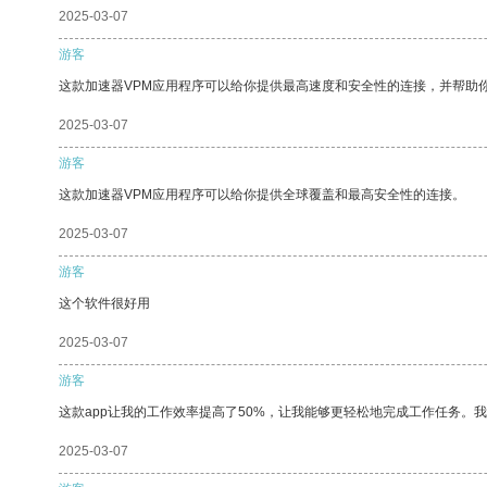
2025-03-07
游客
这款加速器VPM应用程序可以给你提供最高速度和安全性的连接，并帮助
2025-03-07
游客
这款加速器VPM应用程序可以给你提供全球覆盖和最高安全性的连接。
2025-03-07
游客
这个软件很好用
2025-03-07
游客
这款app让我的工作效率提高了50%，让我能够更轻松地完成工作任务。
2025-03-07