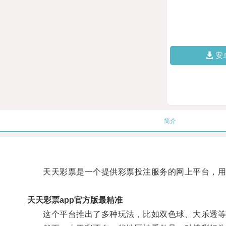
安
简介
天天彩票是一个提供彩票投注服务的网上平台，用
天天彩票app官方版最精准
这个平台推出了多种玩法，比如双色球、大乐透等