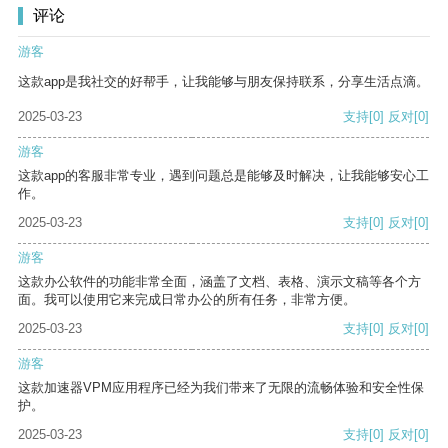
评论
游客
这款app是我社交的好帮手，让我能够与朋友保持联系，分享生活点滴。
2025-03-23
支持
[0]
反对
[0]
游客
这款app的客服非常专业，遇到问题总是能够及时解决，让我能够安心工
作。
2025-03-23
支持
[0]
反对
[0]
游客
这款办公软件的功能非常全面，涵盖了文档、表格、演示文稿等各个方
面。我可以使用它来完成日常办公的所有任务，非常方便。
2025-03-23
支持
[0]
反对
[0]
游客
这款加速器VPM应用程序已经为我们带来了无限的流畅体验和安全性保
护。
2025-03-23
支持
[0]
反对
[0]