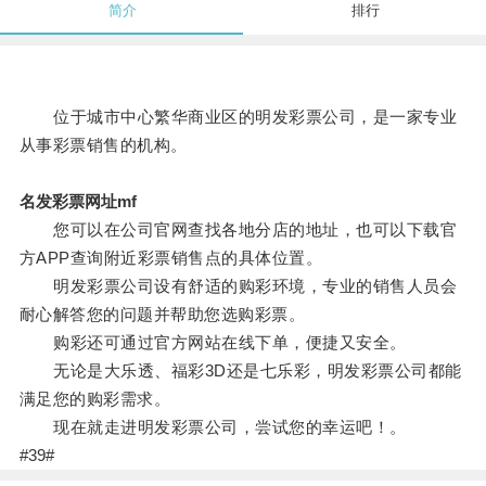
简介
排行
位于城市中心繁华商业区的明发彩票公司，是一家专业
从事彩票销售的机构。
名发彩票网址mf
您可以在公司官网查找各地分店的地址，也可以下载官
方APP查询附近彩票销售点的具体位置。
明发彩票公司设有舒适的购彩环境，专业的销售人员会
耐心解答您的问题并帮助您选购彩票。
购彩还可通过官方网站在线下单，便捷又安全。
无论是大乐透、福彩3D还是七乐彩，明发彩票公司都能
满足您的购彩需求。
现在就走进明发彩票公司，尝试您的幸运吧！。
#39#