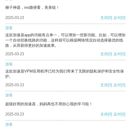
梯子神器，ins随便看，美美哒！
2025-03-23
支持
[0]
反对
[0]
游客
这款加速器app的功能有点单一，可以增加一些新功能。比如，可以增加
一个自动切换线路的功能，这样就可以根据网络情况自动选择最优的线
路，从而获得更好的加速效果。
2025-03-23
支持
[0]
反对
[0]
游客
这款加速器VPM应用程序已经为我们带来了无限的隐私保护和安全性保
护。
2025-03-23
支持
[0]
反对
[0]
游客
超级好用的加速器，妈妈再也不用担心我的学习啦！
2025-03-23
支持
[0]
反对
[0]
游客