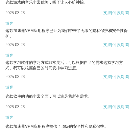
这款游戏的音乐非常优美，听了让人心旷神怡。
2025-03-23
支持
[0]
反对
[0]
游客
这款加速器VPM应用程序已经为我们带来了无限的隐私保护和安全性保
护。
2025-03-23
支持
[0]
反对
[0]
游客
这款学习软件的学习方式非常灵活，可以根据自己的需求选择学习方
式。我可以根据自己的时间安排学习进度。
2025-03-23
支持
[0]
反对
[0]
游客
这款软件的功能非常全面，可以满足我所有需求。
2025-03-23
支持
[0]
反对
[0]
游客
这款加速器VPM应用程序提供了顶级的安全性和隐私保护。