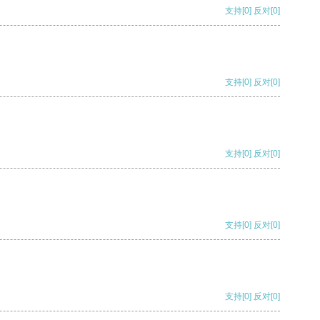
支持
[0]
反对
[0]
支持
[0]
反对
[0]
支持
[0]
反对
[0]
支持
[0]
反对
[0]
支持
[0]
反对
[0]