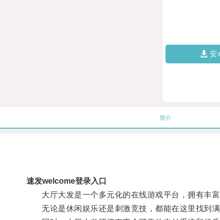
安
简介
速发welcome登录入口
大厅大发是一个多元化的在线游戏平台，拥有丰富
无论是休闲娱乐还是刺激竞技，都能在这里找到满