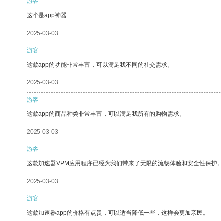
游客
这个是app神器
2025-03-03
游客
这款app的功能非常丰富，可以满足我不同的社交需求。
2025-03-03
游客
这款app的商品种类非常丰富，可以满足我所有的购物需求。
2025-03-03
游客
这款加速器VPM应用程序已经为我们带来了无限的流畅体验和安全性保护
2025-03-03
游客
这款加速器app的价格有点贵，可以适当降低一些，这样会更加亲民。