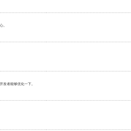
心。
望开发者能够优化一下。