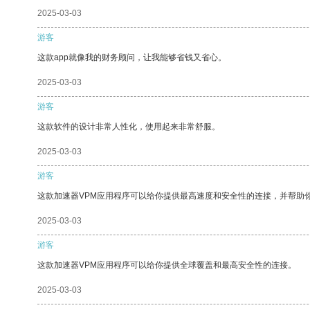
2025-03-03
游客
这款app就像我的财务顾问，让我能够省钱又省心。
2025-03-03
游客
这款软件的设计非常人性化，使用起来非常舒服。
2025-03-03
游客
这款加速器VPM应用程序可以给你提供最高速度和安全性的连接，并帮助
2025-03-03
游客
这款加速器VPM应用程序可以给你提供全球覆盖和最高安全性的连接。
2025-03-03