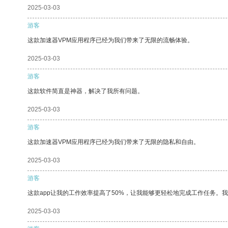
2025-03-03
游客
这款加速器VPM应用程序已经为我们带来了无限的流畅体验。
2025-03-03
游客
这款软件简直是神器，解决了我所有问题。
2025-03-03
游客
这款加速器VPM应用程序已经为我们带来了无限的隐私和自由。
2025-03-03
游客
这款app让我的工作效率提高了50%，让我能够更轻松地完成工作任务。
2025-03-03