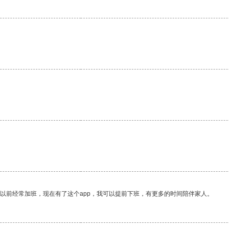
我以前经常加班，现在有了这个app，我可以提前下班，有更多的时间陪伴家人。