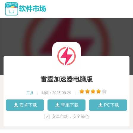
雷霆加速器电脑版
工具
|
时间：2025-08-29
|
安卓下载
苹果下载
PC下载
安卓市场，安全绿色