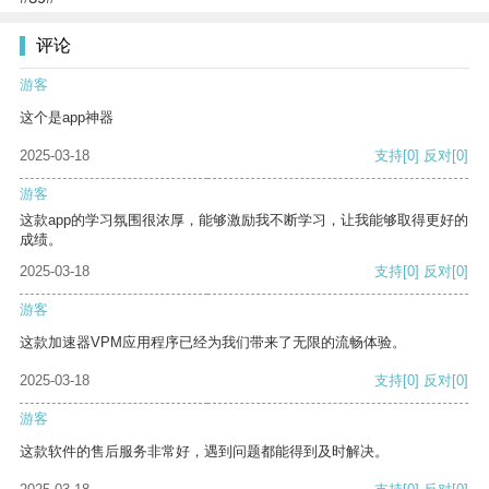
评论
游客
这个是app神器
2025-03-18
支持
[0]
反对
[0]
游客
这款app的学习氛围很浓厚，能够激励我不断学习，让我能够取得更好的
成绩。
2025-03-18
支持
[0]
反对
[0]
游客
这款加速器VPM应用程序已经为我们带来了无限的流畅体验。
2025-03-18
支持
[0]
反对
[0]
游客
这款软件的售后服务非常好，遇到问题都能得到及时解决。