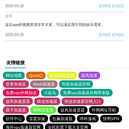
2025-03-18
支持
[0]
反对
[0]
游客
这款app的视频资源非常丰富，可以满足我不同的娱乐需求。
2025-03-18
支持
[0]
反对
[0]
友情链接
网站地图
QuickQ
旋风加速度器
旋风加速
坚果加速器
tiktok加速器
狗急加速器官网
免费vqn外网加速
小蓝鸟
免费vps加速器外网苹果版
旋风加速度器
快连加速器
快连加速器官网入口
原子加速器
快鸭加速器
旋风加速度器
外网网址导航
软件中心
雷霆加速
狂飙加速器
哔咔漫画
快鸭VPN
海外npv加速器官网
全民彩票下载大全官网