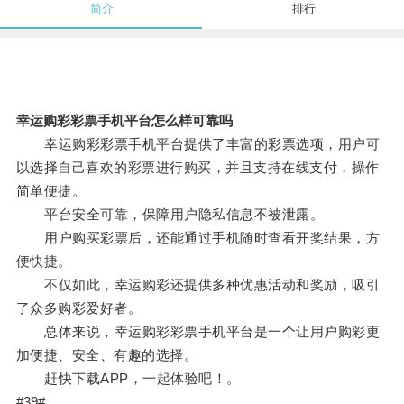
简介
排行
幸运购彩彩票手机平台怎么样可靠吗
幸运购彩彩票手机平台提供了丰富的彩票选项，用户可
以选择自己喜欢的彩票进行购买，并且支持在线支付，操作
简单便捷。
平台安全可靠，保障用户隐私信息不被泄露。
用户购买彩票后，还能通过手机随时查看开奖结果，方
便快捷。
不仅如此，幸运购彩还提供多种优惠活动和奖励，吸引
了众多购彩爱好者。
总体来说，幸运购彩彩票手机平台是一个让用户购彩更
加便捷、安全、有趣的选择。
赶快下载APP，一起体验吧！。
#39#