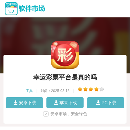
幸运彩票平台是真的吗
工具
|
时间：2025-03-18
|
安卓下载
苹果下载
PC下载
安卓市场，安全绿色