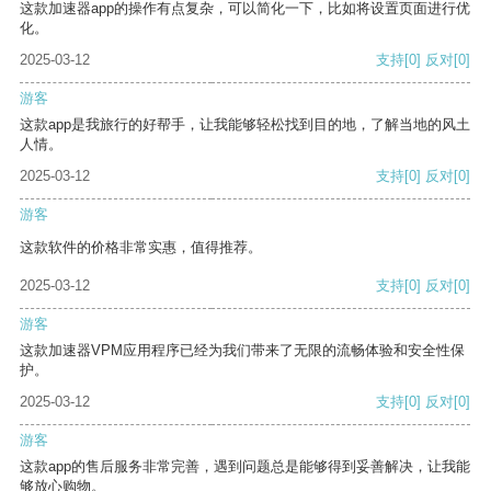
这款加速器app的操作有点复杂，可以简化一下，比如将设置页面进行优
化。
2025-03-12
支持
[0]
反对
[0]
游客
这款app是我旅行的好帮手，让我能够轻松找到目的地，了解当地的风土
人情。
2025-03-12
支持
[0]
反对
[0]
游客
这款软件的价格非常实惠，值得推荐。
2025-03-12
支持
[0]
反对
[0]
游客
这款加速器VPM应用程序已经为我们带来了无限的流畅体验和安全性保
护。
2025-03-12
支持
[0]
反对
[0]
游客
这款app的售后服务非常完善，遇到问题总是能够得到妥善解决，让我能
够放心购物。