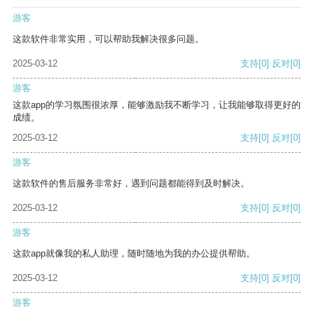
游客
这款软件非常实用，可以帮助我解决很多问题。
2025-03-12
支持
[0]
反对
[0]
游客
这款app的学习氛围很浓厚，能够激励我不断学习，让我能够取得更好的
成绩。
2025-03-12
支持
[0]
反对
[0]
游客
这款软件的售后服务非常好，遇到问题都能得到及时解决。
2025-03-12
支持
[0]
反对
[0]
游客
这款app就像我的私人助理，随时随地为我的办公提供帮助。
2025-03-12
支持
[0]
反对
[0]
游客