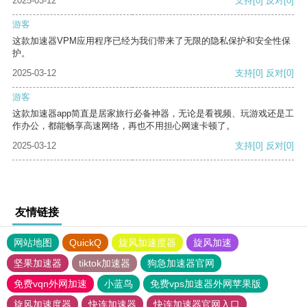
2025-03-12
支持
[0]
反对
[0]
游客
这款加速器VPM应用程序已经为我们带来了无限的隐私保护和安全性保
护。
2025-03-12
支持
[0]
反对
[0]
游客
这款加速器app简直是居家旅行必备神器，无论是看视频、玩游戏还是工
作办公，都能畅享高速网络，再也不用担心网速卡顿了。
2025-03-12
支持
[0]
反对
[0]
友情链接
网站地图
QuickQ
旋风加速度器
旋风加速
坚果加速器
tiktok加速器
狗急加速器官网
免费vqn外网加速
小蓝鸟
免费vps加速器外网苹果版
旋风加速度器
快连加速器
快连加速器官网入口