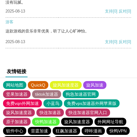
没有玩腻。
2025-08-13
支持
[0]
反对
[0]
游客
这款游戏的音乐非常优美，听了让人心旷神怡。
2025-08-13
支持
[0]
反对
[0]
友情链接
网站地图
QuickQ
旋风加速度器
旋风加速
坚果加速器
tiktok加速器
狗急加速器官网
免费vqn外网加速
小蓝鸟
免费vps加速器外网苹果版
旋风加速度器
快连加速器
快连加速器官网入口
原子加速器
快鸭加速器
旋风加速度器
外网网址导航
软件中心
雷霆加速
狂飙加速器
哔咔漫画
快鸭VPN