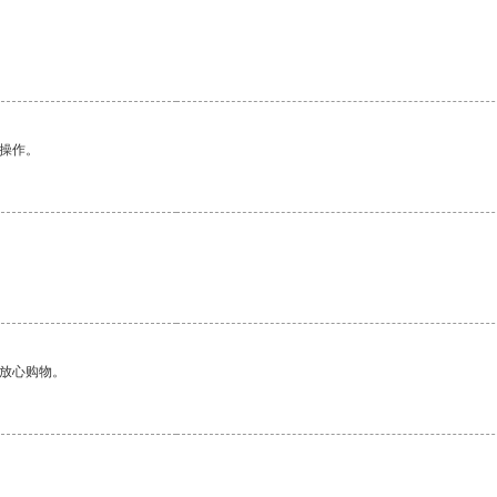
悉操作。
够放心购物。