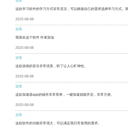
游客
这款学习软件的学习方式非常灵活，可以根据自己的需求选择学习方式。
2025-08-08
游客
我喜欢这个软件 作者加油
2025-08-08
游客
这款游戏的音乐非常优美，听了让人心旷神怡。
2025-08-08
游客
这款加速器app的操作非常简单，一键加速就能开启，非常方便。
2025-08-08
游客
这款软件的功能非常强大，可以满足我日常使用的需求。