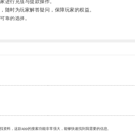
家进行充值与提款操作。
，随时为玩家解答疑问，保障玩家的权益。
可靠的选择。
找资料，这款app的搜索功能非常强大，能够快速找到我需要的信息。