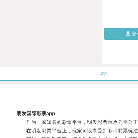
安
简介
明发国际彩票app
作为一家知名的彩票平台，明发彩票秉承公平公正
在明发彩票平台上，玩家可以享受到多种彩票玩法