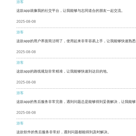
游客
这款app就像我的社交平台，让我能够与志同道合的朋友一起交流。
2025-08-08
游客
这款app的用户界面简洁明了，使用起来非常容易上手，让我能够快速熟
2025-08-08
游客
这款app的路线规划非常精准，让我能够快速到达目的地。
2025-08-08
游客
这款app的售后服务非常完善，遇到问题总是能够得到妥善解决，让我能
2025-08-08
游客
这款软件的售后服务非常好，遇到问题都能得到及时解决。