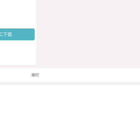
PC下载
排行