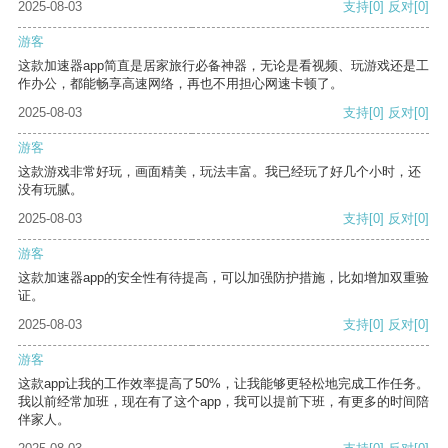
2025-08-03
支持
[0]
反对
[0]
游客
这款加速器app简直是居家旅行必备神器，无论是看视频、玩游戏还是工
作办公，都能畅享高速网络，再也不用担心网速卡顿了。
2025-08-03
支持
[0]
反对
[0]
游客
这款游戏非常好玩，画面精美，玩法丰富。我已经玩了好几个小时，还
没有玩腻。
2025-08-03
支持
[0]
反对
[0]
游客
这款加速器app的安全性有待提高，可以加强防护措施，比如增加双重验
证。
2025-08-03
支持
[0]
反对
[0]
游客
这款app让我的工作效率提高了50%，让我能够更轻松地完成工作任务。
我以前经常加班，现在有了这个app，我可以提前下班，有更多的时间陪
伴家人。