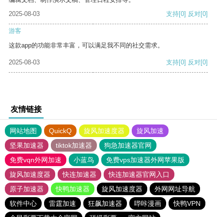
2025-08-03
支持
[0]
反对
[0]
游客
这款app的功能非常丰富，可以满足我不同的社交需求。
2025-08-03
支持
[0]
反对
[0]
友情链接
网站地图
QuickQ
旋风加速度器
旋风加速
坚果加速器
tiktok加速器
狗急加速器官网
免费vqn外网加速
小蓝鸟
免费vps加速器外网苹果版
旋风加速度器
快连加速器
快连加速器官网入口
原子加速器
快鸭加速器
旋风加速度器
外网网址导航
软件中心
雷霆加速
狂飙加速器
哔咔漫画
快鸭VPN