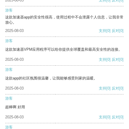
2025-08-03
支持
[0]
反对
[0]
游客
这款加速器app的安全性很高，使用过程中不会泄露个人信息，让我非常
放心。
2025-08-03
支持
[0]
反对
[0]
游客
这款加速器VPM应用程序可以给你提供全球覆盖和最高安全性的连接。
2025-08-03
支持
[0]
反对
[0]
游客
这款app的社区氛围很温馨，让我能够感受到家的温暖。
2025-08-03
支持
[0]
反对
[0]
游客
超棒啊 好用
2025-08-03
支持
[0]
反对
[0]
游客