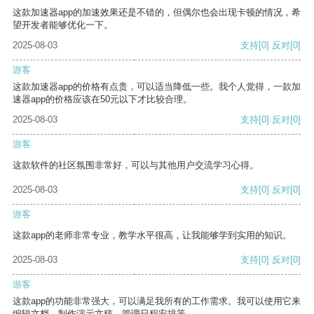
这款加速器app的加速效果还是不错的，但偶尔也会出现卡顿的情况，希
望开发者能够优化一下。
2025-08-03
支持
[0]
反对
[0]
游客
这款加速器app的价格有点贵，可以适当降低一些。我个人觉得，一款加
速器app的价格应该在50元以下才比较合理。
2025-08-03
支持
[0]
反对
[0]
游客
这款软件的社区氛围非常好，可以与其他用户交流学习心得。
2025-08-03
支持
[0]
反对
[0]
游客
这款app的老师非常专业，教学水平很高，让我能够学到实用的知识。
2025-08-03
支持
[0]
反对
[0]
游客
这款app的功能非常强大，可以满足我所有的工作需求。我可以使用它来
编辑文档、制作演示文稿、管理日程安排等。