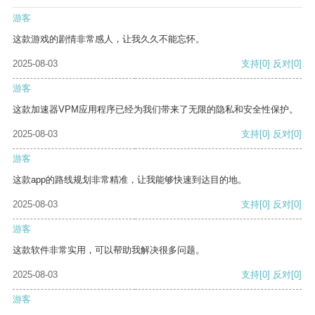
游客
这款游戏的剧情非常感人，让我久久不能忘怀。
2025-08-03
支持
[0]
反对
[0]
游客
这款加速器VPM应用程序已经为我们带来了无限的隐私和安全性保护。
2025-08-03
支持
[0]
反对
[0]
游客
这款app的路线规划非常精准，让我能够快速到达目的地。
2025-08-03
支持
[0]
反对
[0]
游客
这款软件非常实用，可以帮助我解决很多问题。
2025-08-03
支持
[0]
反对
[0]
游客