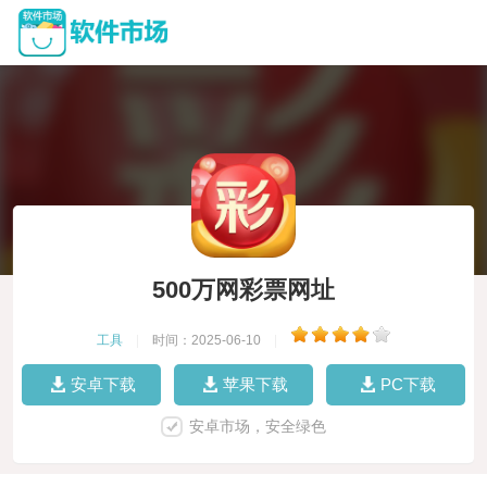
500万网彩票网址
工具
|
时间：2025-06-10
|
安卓下载
苹果下载
PC下载
安卓市场，安全绿色