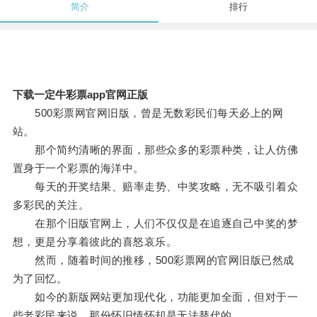
简介
排行
下载一定牛彩票app官网正版
500彩票网官网旧版，曾是无数彩民们每天必上的网
站。
那个简约清晰的界面，那些众多的彩票种类，让人仿佛
置身于一个彩票的海洋中。
每天的开奖结果、赔率走势、中奖攻略，无不吸引着众
多彩民的关注。
在那个旧版官网上，人们不仅仅是在追逐自己中奖的梦
想，更是分享着彼此的喜怒哀乐。
然而，随着时间的推移，500彩票网的官网旧版已然成
为了回忆。
如今的新版网站更加现代化，功能更加全面，但对于一
些老彩民来说，那份怀旧情怀却是无法替代的。