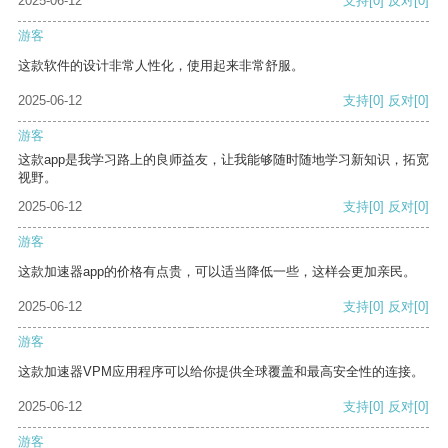
2025-06-12
支持
[0]
反对
[0]
游客
这款软件的设计非常人性化，使用起来非常舒服。
2025-06-12
支持
[0]
反对
[0]
游客
这款app是我学习路上的良师益友，让我能够随时随地学习新知识，拓宽
视野。
2025-06-12
支持
[0]
反对
[0]
游客
这款加速器app的价格有点贵，可以适当降低一些，这样会更加亲民。
2025-06-12
支持
[0]
反对
[0]
游客
这款加速器VPM应用程序可以给你提供全球覆盖和最高安全性的连接。
2025-06-12
支持
[0]
反对
[0]
游客