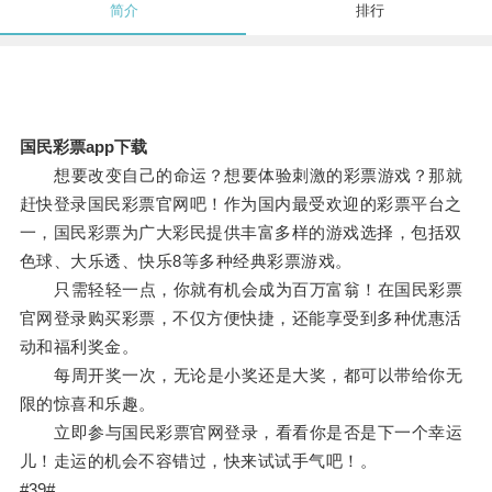
简介
排行
国民彩票app下载
想要改变自己的命运？想要体验刺激的彩票游戏？那就
赶快登录国民彩票官网吧！作为国内最受欢迎的彩票平台之
一，国民彩票为广大彩民提供丰富多样的游戏选择，包括双
色球、大乐透、快乐8等多种经典彩票游戏。
只需轻轻一点，你就有机会成为百万富翁！在国民彩票
官网登录购买彩票，不仅方便快捷，还能享受到多种优惠活
动和福利奖金。
每周开奖一次，无论是小奖还是大奖，都可以带给你无
限的惊喜和乐趣。
立即参与国民彩票官网登录，看看你是否是下一个幸运
儿！走运的机会不容错过，快来试试手气吧！。
#39#