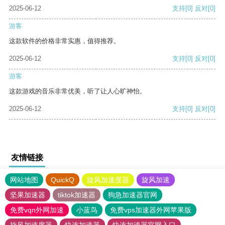
2025-06-12
支持
[0]
反对
[0]
游客
这款软件的价格非常实惠，值得推荐。
2025-06-12
支持
[0]
反对
[0]
游客
这款游戏的音乐非常优美，听了让人心旷神怡。
2025-06-12
支持
[0]
反对
[0]
友情链接
网站地图
QuickQ
旋风加速度器
旋风加速
坚果加速器
tiktok加速器
狗急加速器官网
免费vqn外网加速
小蓝鸟
免费vps加速器外网苹果版