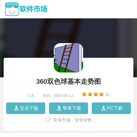
360双色球基本走势图
工具
|
时间：2025-06-12
|
安卓下载
苹果下载
PC下载
安卓市场，安全绿色