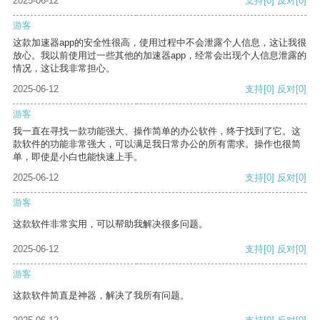
2025-06-12
支持
[0]
反对
[0]
游客
这款加速器app的安全性很高，使用过程中不会泄露个人信息，这让我很
放心。我以前使用过一些其他的加速器app，经常会出现个人信息泄露的
情况，这让我非常担心。
2025-06-12
支持
[0]
反对
[0]
游客
我一直在寻找一款功能强大、操作简单的办公软件，终于找到了它。这
款软件的功能非常强大，可以满足我日常办公的所有需求。操作也很简
单，即使是小白也能快速上手。
2025-06-12
支持
[0]
反对
[0]
游客
这款软件非常实用，可以帮助我解决很多问题。
2025-06-12
支持
[0]
反对
[0]
游客
这款软件简直是神器，解决了我所有问题。