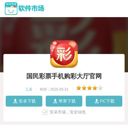
国民彩票手机购彩大厅官网
工具
|
时间：2025-05-31
|
安卓下载
苹果下载
PC下载
安卓市场，安全绿色