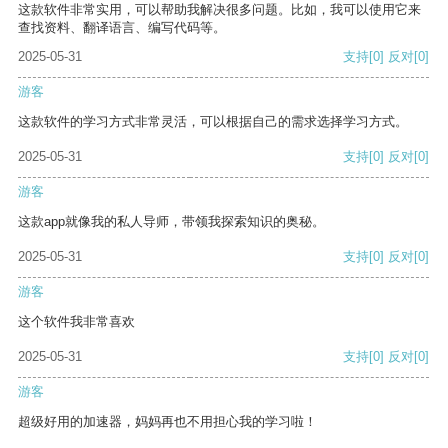
这款软件非常实用，可以帮助我解决很多问题。比如，我可以使用它来
查找资料、翻译语言、编写代码等。
2025-05-31
支持
[0]
反对
[0]
游客
这款软件的学习方式非常灵活，可以根据自己的需求选择学习方式。
2025-05-31
支持
[0]
反对
[0]
游客
这款app就像我的私人导师，带领我探索知识的奥秘。
2025-05-31
支持
[0]
反对
[0]
游客
这个软件我非常喜欢
2025-05-31
支持
[0]
反对
[0]
游客
超级好用的加速器，妈妈再也不用担心我的学习啦！