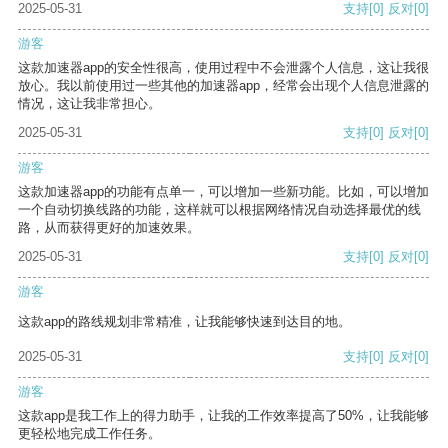
2025-05-31
支持
[0]
反对
[0]
游客
这款加速器app的安全性很高，使用过程中不会泄露个人信息，这让我很
放心。我以前使用过一些其他的加速器app，经常会出现个人信息泄露的
情况，这让我非常担心。
2025-05-31
支持
[0]
反对
[0]
游客
这款加速器app的功能有点单一，可以增加一些新功能。比如，可以增加
一个自动切换线路的功能，这样就可以根据网络情况自动选择最优的线
路，从而获得更好的加速效果。
2025-05-31
支持
[0]
反对
[0]
游客
这款app的路线规划非常精准，让我能够快速到达目的地。
2025-05-31
支持
[0]
反对
[0]
游客
这款app是我工作上的得力助手，让我的工作效率提高了50%，让我能够
更轻松地完成工作任务。