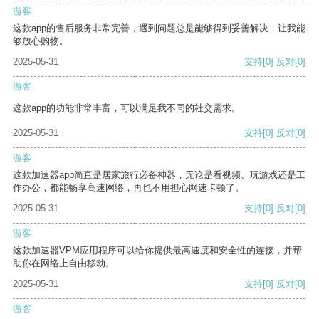
游客
这款app的售后服务非常完善，遇到问题总是能够得到妥善解决，让我能
够放心购物。
2025-05-31
支持
[0]
反对
[0]
游客
这款app的功能非常丰富，可以满足我不同的社交需求。
2025-05-31
支持
[0]
反对
[0]
游客
这款加速器app简直是居家旅行必备神器，无论是看视频、玩游戏还是工
作办公，都能畅享高速网络，再也不用担心网速卡顿了。
2025-05-31
支持
[0]
反对
[0]
游客
这款加速器VPM应用程序可以给你提供最高速度和安全性的连接，并帮
助你在网络上自由移动。
2025-05-31
支持
[0]
反对
[0]
游客