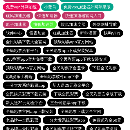
免费vqn外网加速
小蓝鸟
免费vps加速器外网苹果版
旋风加速度器
快连加速器
快连加速器官网入口
原子加速器
快鸭加速器
旋风加速度器
外网网址导航
软件中心
雷霆加速
狂飙加速器
哔咔漫画
快鸭VPN
全民彩票下载大全官网
顶级彩票app官方网站
全民彩票所有平台
全民彩票app下载安装安卓
353彩票app官方免费下载
全民彩票app下载安装安卓
顶级彩票app官方网站
全民彩票平台登录
下载全民彩票
彩6娱乐手机端
全民彩票软件app下载
一分大发系统彩票app
新人送29元彩金平台
全民娱乐彩票下载安装
下载全民彩票
全民彩票安卓版下载
新人送29元彩金平台
三分钟彩票app下载
全民彩票官网app下载安装
全民彩票下载大全官网
老品牌—全民彩票
一分大发系统彩票app
免费送彩金68元
老品牌—全民彩票
全民彩票安卓版下载
全民彩票安卓版