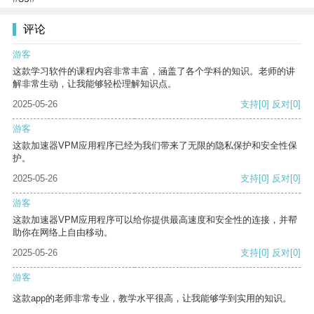
评论
游客
这款学习软件的课程内容非常丰富，涵盖了各个学科的知识。老师的讲
解非常生动，让我能够轻松理解知识点。
2025-05-26
支持
[0]
反对
[0]
游客
这款加速器VPM应用程序已经为我们带来了无限的隐私保护和安全性保
护。
2025-05-26
支持
[0]
反对
[0]
游客
这款加速器VPM应用程序可以给你提供最高速度和安全性的连接，并帮
助你在网络上自由移动。
2025-05-26
支持
[0]
反对
[0]
游客
这款app的老师非常专业，教学水平很高，让我能够学到实用的知识。