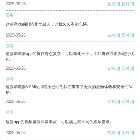
2025-05-26
支持
[0]
反对
[0]
游客
这款游戏的剧情非常感人，让我久久不能忘怀。
2025-05-26
支持
[0]
反对
[0]
游客
这款加速器app的操作有点复杂，可以简化一下，比如将设置页面进行优
化。
2025-05-26
支持
[0]
反对
[0]
游客
这款加速器VPM应用程序已经为我们带来了无限的流畅体验和安全性保
护。
2025-05-26
支持
[0]
反对
[0]
游客
这款app的视频资源非常丰富，可以满足我不同的娱乐需求。
2025-05-26
支持
[0]
反对
[0]