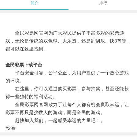
简介
排行
全民彩票网官网为广大彩民提供了丰富多彩的彩票游
戏，无论是传统的双色球、大乐透，还是刮刮乐、快3等等，
都可以在这里找到。
全民彩票下载平台
平台安全可靠，公平公正，为用户提供了一个放心游戏
的环境。
在这里，你可以通过购买彩票，参与抽奖，甚至还能获
得一些独特的福利活动。
全民彩票网官网致力于让每个人都有机会赢取幸运，让
彩票不再只是少数人的游戏，而是全民的游戏。
赶快加入我们，一起感受幸运的力量吧！。
#39#