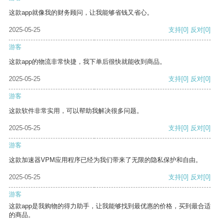
这款app就像我的财务顾问，让我能够省钱又省心。
2025-05-25
支持
[0]
反对
[0]
游客
这款app的物流非常快捷，我下单后很快就能收到商品。
2025-05-25
支持
[0]
反对
[0]
游客
这款软件非常实用，可以帮助我解决很多问题。
2025-05-25
支持
[0]
反对
[0]
游客
这款加速器VPM应用程序已经为我们带来了无限的隐私保护和自由。
2025-05-25
支持
[0]
反对
[0]
游客
这款app是我购物的得力助手，让我能够找到最优惠的价格，买到最合适
的商品。