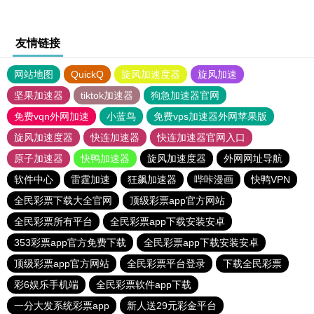
友情链接
网站地图
QuickQ
旋风加速度器
旋风加速
坚果加速器
tiktok加速器
狗急加速器官网
免费vqn外网加速
小蓝鸟
免费vps加速器外网苹果版
旋风加速度器
快连加速器
快连加速器官网入口
原子加速器
快鸭加速器
旋风加速度器
外网网址导航
软件中心
雷霆加速
狂飙加速器
哔咔漫画
快鸭VPN
全民彩票下载大全官网
顶级彩票app官方网站
全民彩票所有平台
全民彩票app下载安装安卓
353彩票app官方免费下载
全民彩票app下载安装安卓
顶级彩票app官方网站
全民彩票平台登录
下载全民彩票
彩6娱乐手机端
全民彩票软件app下载
一分大发系统彩票app
新人送29元彩金平台