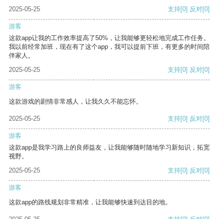
2025-05-25
支持
[0]
反对
[0]
游客
这款app让我的工作效率提高了50%，让我能够更轻松地完成工作任务。
我以前经常加班，现在有了这个app，我可以提前下班，有更多的时间陪
伴家人。
2025-05-25
支持
[0]
反对
[0]
游客
这款游戏的剧情非常感人，让我久久不能忘怀。
2025-05-25
支持
[0]
反对
[0]
游客
这款app是我学习路上的良师益友，让我能够随时随地学习新知识，拓宽
视野。
2025-05-25
支持
[0]
反对
[0]
游客
这款app的路线规划非常精准，让我能够快速到达目的地。