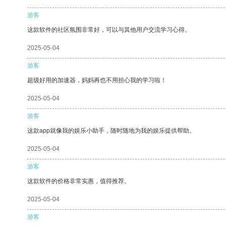
游客
这款软件的社区氛围非常好，可以与其他用户交流学习心得。
2025-05-04
游客
超级好用的加速器，妈妈再也不用担心我的学习啦！
2025-05-04
游客
这款app就像我的娱乐小助手，随时随地为我的娱乐提供帮助。
2025-05-04
游客
这款软件的价格非常实惠，值得推荐。
2025-05-04
游客