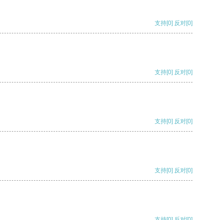
支持
[0]
反对
[0]
支持
[0]
反对
[0]
支持
[0]
反对
[0]
支持
[0]
反对
[0]
支持
[0]
反对
[0]