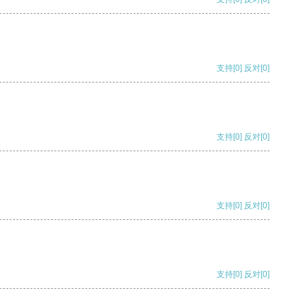
支持
[0]
反对
[0]
支持
[0]
反对
[0]
支持
[0]
反对
[0]
支持
[0]
反对
[0]