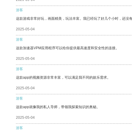
游客
这款游戏非常好玩，画面精美，玩法丰富。我已经玩了好几个小时，还没
2025-05-04
游客
这款加速器VPM应用程序可以给你提供最高速度和安全性的连接。
2025-05-04
游客
这款app的视频资源非常丰富，可以满足我不同的娱乐需求。
2025-05-04
游客
这款app就像我的私人导师，带领我探索知识的奥秘。
2025-05-04
游客