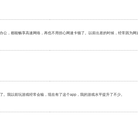
作办公，都能畅享高速网络，再也不用担心网速卡顿了。以前出差的时候，经常因为网
。
了。我以前玩游戏经常会输，现在有了这个app，我的游戏水平提升了不少。