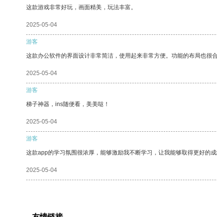
这款游戏非常好玩，画面精美，玩法丰富。
2025-05-04
游客
这款办公软件的界面设计非常简洁，使用起来非常方便。功能的布局也很
2025-05-04
游客
梯子神器，ins随便看，美美哒！
2025-05-04
游客
这款app的学习氛围很浓厚，能够激励我不断学习，让我能够取得更好的成
2025-05-04
友情链接