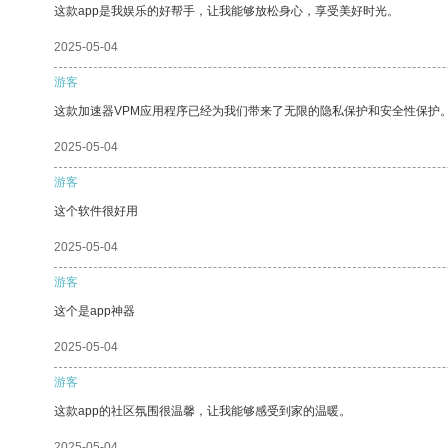
这款app是我娱乐的好帮手，让我能够放松身心，享受美好时光。
2025-05-04
游客
这款加速器VPM应用程序已经为我们带来了无限的隐私保护和安全性保护
2025-05-04
游客
这个软件很好用
2025-05-04
游客
这个是app神器
2025-05-04
游客
这款app的社区氛围很温馨，让我能够感受到家的温暖。
2025-05-04