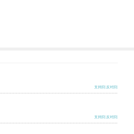
支持
[0]
反对
[0]
支持
[0]
反对
[0]