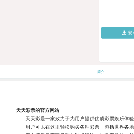
安
简介
天天彩票的官方网站
天天彩是一家致力于为用户提供优质彩票娱乐体验
用户可以在这里轻松购买各种彩票，包括世界各地