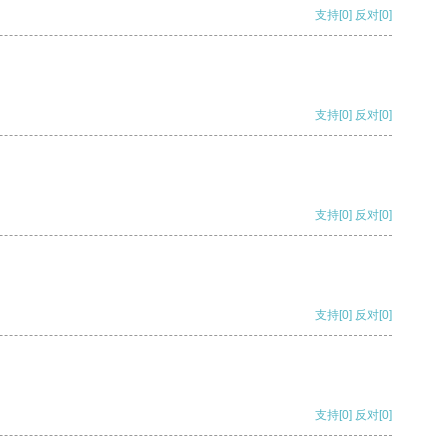
支持
[0]
反对
[0]
支持
[0]
反对
[0]
支持
[0]
反对
[0]
支持
[0]
反对
[0]
支持
[0]
反对
[0]