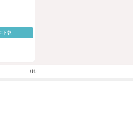
PC下载
排行