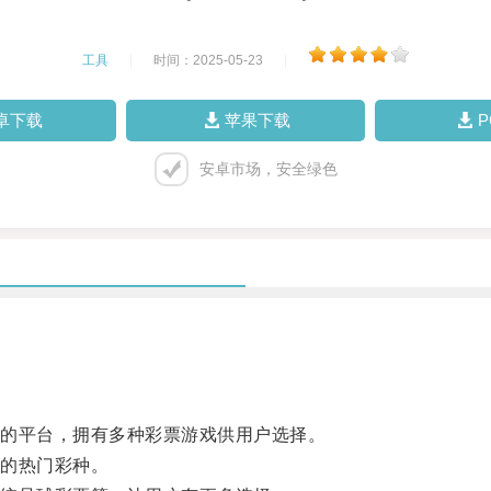
工具
|
时间：2025-05-23
|
卓下载
苹果下载
安卓市场，安全绿色
的平台，拥有多种彩票游戏供用户选择。
的热门彩种。