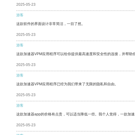
2025-05-23
游客
这款软件的界面设计非常简洁，一目了然。
2025-05-23
游客
这款加速器VPM应用程序可以给你提供最高速度和安全性的连接，并帮助
2025-05-23
游客
这款加速器VPM应用程序已经为我们带来了无限的隐私和自由。
2025-05-23
游客
这款加速器app的价格有点贵，可以适当降低一些。我个人觉得，一款加速
2025-05-23