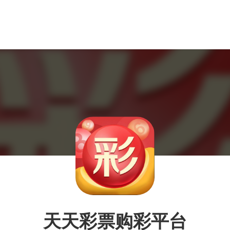
天天彩票购彩平台