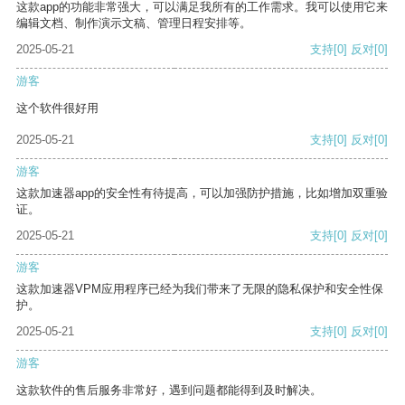
这款app的功能非常强大，可以满足我所有的工作需求。我可以使用它来
编辑文档、制作演示文稿、管理日程安排等。
2025-05-21
支持
[0]
反对
[0]
游客
这个软件很好用
2025-05-21
支持
[0]
反对
[0]
游客
这款加速器app的安全性有待提高，可以加强防护措施，比如增加双重验
证。
2025-05-21
支持
[0]
反对
[0]
游客
这款加速器VPM应用程序已经为我们带来了无限的隐私保护和安全性保
护。
2025-05-21
支持
[0]
反对
[0]
游客
这款软件的售后服务非常好，遇到问题都能得到及时解决。