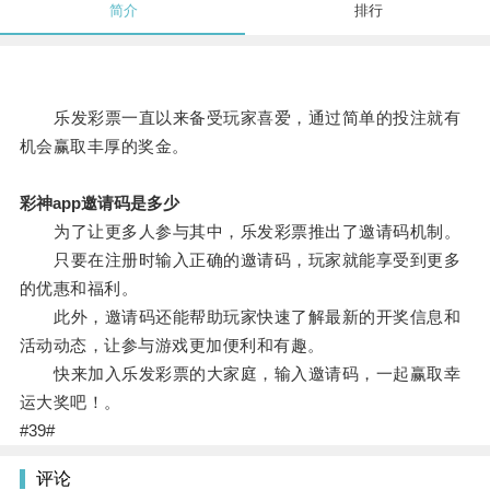
简介
排行
乐发彩票一直以来备受玩家喜爱，通过简单的投注就有
机会赢取丰厚的奖金。
彩神app邀请码是多少
为了让更多人参与其中，乐发彩票推出了邀请码机制。
只要在注册时输入正确的邀请码，玩家就能享受到更多
的优惠和福利。
此外，邀请码还能帮助玩家快速了解最新的开奖信息和
活动动态，让参与游戏更加便利和有趣。
快来加入乐发彩票的大家庭，输入邀请码，一起赢取幸
运大奖吧！。
#39#
评论