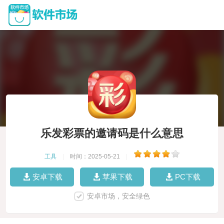
乐发彩票的邀请码是什么意思
工具
|
时间：2025-05-21
|
安卓下载
苹果下载
PC下载
安卓市场，安全绿色