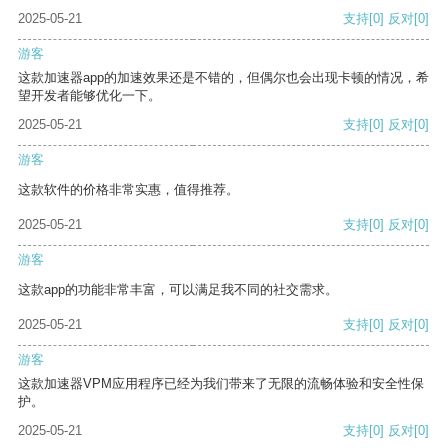
2025-05-21
支持
[0]
反对
[0]
游客
这款加速器app的加速效果还是不错的，但偶尔也会出现卡顿的情况，希
望开发者能够优化一下。
2025-05-21
支持
[0]
反对
[0]
游客
这款软件的价格非常实惠，值得推荐。
2025-05-21
支持
[0]
反对
[0]
游客
这款app的功能非常丰富，可以满足我不同的社交需求。
2025-05-21
支持
[0]
反对
[0]
游客
这款加速器VPM应用程序已经为我们带来了无限的流畅体验和安全性保
护。
2025-05-21
支持
[0]
反对
[0]