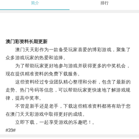
简介
排行
澳门彩资料长期更新
澳门天天彩作为一款备受玩家喜爱的博彩游戏，聚集了
众多游戏玩家的热爱和追捧。
为了帮助玩家更好地参与游戏并获得更多的中奖机会，
现在提供精准资料的免费下载服务。
这些资料经过专业团队精心整理和分析，包含了最新的
走势、热门号码等信息，可以帮助玩家更快速地了解游戏规
律，提高中奖率。
不管是新手还是老手，下载这些精准资料都将有助于您
在澳门天天彩游戏中取得更好的成绩。
立即下载，一起享受游戏的乐趣吧！。
#39#