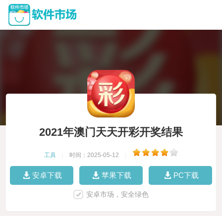
2021年澳门天天开彩开奖结果
工具
|
时间：2025-05-12
|
安卓下载
苹果下载
PC下载
安卓市场，安全绿色