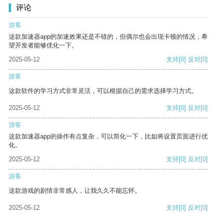
评论
游客
这款加速器app的加速效果还是不错的，但偶尔也会出现卡顿的情况，希
望开发者能够优化一下。
2025-05-12
支持
[0]
反对
[0]
游客
这款软件的学习方式非常灵活，可以根据自己的需求选择学习方式。
2025-05-12
支持
[0]
反对
[0]
游客
这款加速器app的操作有点复杂，可以简化一下，比如将设置页面进行优
化。
2025-05-12
支持
[0]
反对
[0]
游客
这款游戏的剧情非常感人，让我久久不能忘怀。
2025-05-12
支持
[0]
反对
[0]