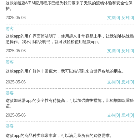
这款加速器VPM应用程序已经为我们带来了无限的流畅体验和安全性保
护。
2025-05-06
支持
[0]
反对
[0]
游客
这款app的用户界面简洁明了，使用起来非常容易上手，让我能够快速熟
悉操作。我不用看说明书，就可以轻松使用这款app。
2025-05-06
支持
[0]
反对
[0]
游客
这款app的用户群体非常庞大，我可以结识到来自世界各地的朋友。
2025-05-06
支持
[0]
反对
[0]
游客
这款加速器app的安全性有待提高，可以加强防护措施，比如增加双重验
证。
2025-05-06
支持
[0]
反对
[0]
游客
这款app的商品种类非常丰富，可以满足我所有的购物需求。