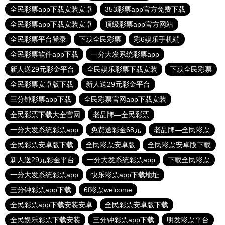
全民彩票app下载安装安卓
353彩票app官方免费下载
全民彩票app下载安装安卓
顶级彩票app官方网站
全民彩票平台登录
下载全民彩票
彩6娱乐手机端
全民彩票软件app下载
一分大发系统彩票app
新人送29元彩金平台
全民娱乐彩票下载安装
下载全民彩票
全民彩票安卓版下载
新人送29元彩金平台
三分钟彩票app下载
全民彩票官网app下载安装
全民彩票下载大全官网
老品牌—全民彩票
一分大发系统彩票app
免费送彩金68元
老品牌—全民彩票
全民彩票安卓版下载
全民彩票安卓版
全民彩票安卓版下载
新人送29元彩金平台
一分大发系统彩票app
下载全民彩票
一分大发系统彩票app
快乐彩票app下载地址
三分钟彩票app下载
6f彩票welcome
全民彩票app下载安装安卓
全民彩票安卓版下载
全民娱乐彩票下载安装
三分钟彩票app下载
明发彩票平台