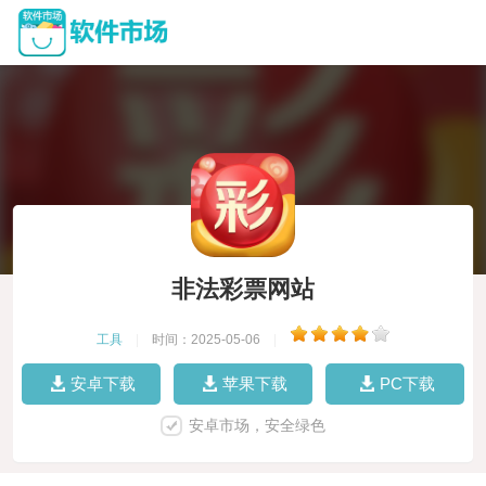
非法彩票网站
工具
|
时间：2025-05-06
|
安卓下载
苹果下载
PC下载
安卓市场，安全绿色