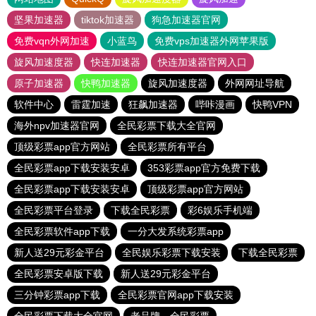
坚果加速器
tiktok加速器
狗急加速器官网
免费vqn外网加速
小蓝鸟
免费vps加速器外网苹果版
旋风加速度器
快连加速器
快连加速器官网入口
原子加速器
快鸭加速器
旋风加速度器
外网网址导航
软件中心
雷霆加速
狂飙加速器
哔咔漫画
快鸭VPN
海外npv加速器官网
全民彩票下载大全官网
顶级彩票app官方网站
全民彩票所有平台
全民彩票app下载安装安卓
353彩票app官方免费下载
全民彩票app下载安装安卓
顶级彩票app官方网站
全民彩票平台登录
下载全民彩票
彩6娱乐手机端
全民彩票软件app下载
一分大发系统彩票app
新人送29元彩金平台
全民娱乐彩票下载安装
下载全民彩票
全民彩票安卓版下载
新人送29元彩金平台
三分钟彩票app下载
全民彩票官网app下载安装