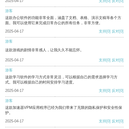
2025-04-17
支持
[0]
反对
[0]
游客
这款办公软件的功能非常全面，涵盖了文档、表格、演示文稿等各个方
面。我可以使用它来完成日常办公的所有任务，非常方便。
2025-04-17
支持
[0]
反对
[0]
游客
这款游戏的剧情非常感人，让我久久不能忘怀。
2025-04-17
支持
[0]
反对
[0]
游客
这款学习软件的学习方式非常灵活，可以根据自己的需求选择学习方
式。我可以根据自己的时间安排学习进度。
2025-04-17
支持
[0]
反对
[0]
游客
这款加速器VPM应用程序已经为我们带来了无限的隐私保护和安全性保
护。
2025-04-17
支持
[0]
反对
[0]