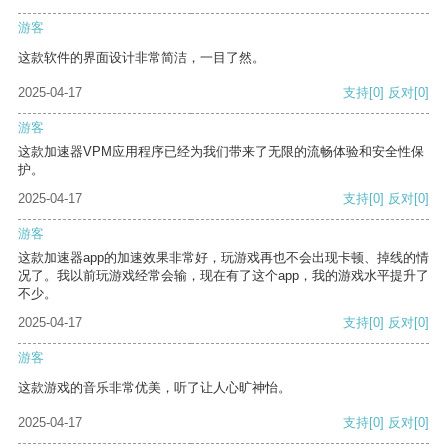
游客
这款软件的界面设计非常简洁，一目了然。
2025-04-17
支持
[0]
反对
[0]
游客
这款加速器VPM应用程序已经为我们带来了无限的流畅体验和安全性保
护。
2025-04-17
支持
[0]
反对
[0]
游客
这款加速器app的加速效果非常好，玩游戏再也不会出现卡顿、掉线的情
况了。我以前玩游戏经常会输，现在有了这个app，我的游戏水平提升了
不少。
2025-04-17
支持
[0]
反对
[0]
游客
这款游戏的音乐非常优美，听了让人心旷神怡。
2025-04-17
支持
[0]
反对
[0]