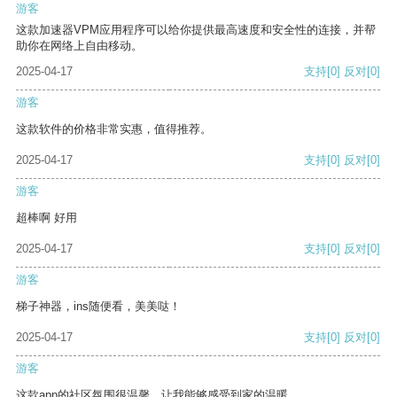
游客
这款加速器VPM应用程序可以给你提供最高速度和安全性的连接，并帮
助你在网络上自由移动。
2025-04-17
支持
[0]
反对
[0]
游客
这款软件的价格非常实惠，值得推荐。
2025-04-17
支持
[0]
反对
[0]
游客
超棒啊 好用
2025-04-17
支持
[0]
反对
[0]
游客
梯子神器，ins随便看，美美哒！
2025-04-17
支持
[0]
反对
[0]
游客
这款app的社区氛围很温馨，让我能够感受到家的温暖。