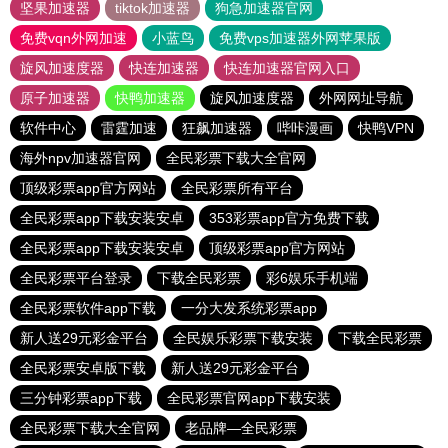
坚果加速器
tiktok加速器
狗急加速器官网
免费vqn外网加速
小蓝鸟
免费vps加速器外网苹果版
旋风加速度器
快连加速器
快连加速器官网入口
原子加速器
快鸭加速器
旋风加速度器
外网网址导航
软件中心
雷霆加速
狂飙加速器
哔咔漫画
快鸭VPN
海外npv加速器官网
全民彩票下载大全官网
顶级彩票app官方网站
全民彩票所有平台
全民彩票app下载安装安卓
353彩票app官方免费下载
全民彩票app下载安装安卓
顶级彩票app官方网站
全民彩票平台登录
下载全民彩票
彩6娱乐手机端
全民彩票软件app下载
一分大发系统彩票app
新人送29元彩金平台
全民娱乐彩票下载安装
下载全民彩票
全民彩票安卓版下载
新人送29元彩金平台
三分钟彩票app下载
全民彩票官网app下载安装
全民彩票下载大全官网
老品牌—全民彩票