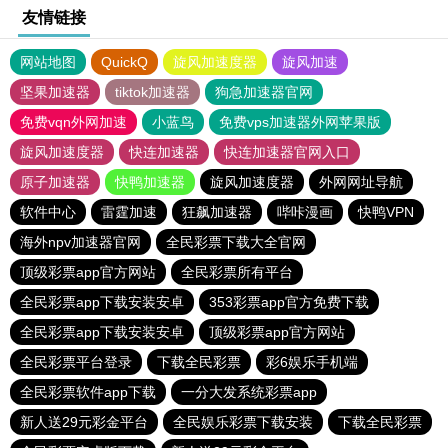
友情链接
网站地图
QuickQ
旋风加速度器
旋风加速
坚果加速器
tiktok加速器
狗急加速器官网
免费vqn外网加速
小蓝鸟
免费vps加速器外网苹果版
旋风加速度器
快连加速器
快连加速器官网入口
原子加速器
快鸭加速器
旋风加速度器
外网网址导航
软件中心
雷霆加速
狂飙加速器
哔咔漫画
快鸭VPN
海外npv加速器官网
全民彩票下载大全官网
顶级彩票app官方网站
全民彩票所有平台
全民彩票app下载安装安卓
353彩票app官方免费下载
全民彩票app下载安装安卓
顶级彩票app官方网站
全民彩票平台登录
下载全民彩票
彩6娱乐手机端
全民彩票软件app下载
一分大发系统彩票app
新人送29元彩金平台
全民娱乐彩票下载安装
下载全民彩票