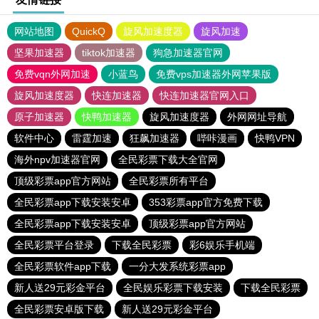
网站地图
QuickQ
旋风加速度器
旋风加速
坚果加速器
tiktok加速器
狗急加速器官网
免费vqn外网加速
小蓝鸟
免费vps加速器外网苹果版
旋风加速度器
快连加速器
快连加速器官网入口
原子加速器
快鸭加速器
旋风加速度器
外网网址导航
软件中心
雷霆加速
狂飙加速器
哔咔漫画
快鸭VPN
海外npv加速器官网
全民彩票下载大全官网
顶级彩票app官方网站
全民彩票所有平台
全民彩票app下载安装安卓
353彩票app官方免费下载
全民彩票app下载安装安卓
顶级彩票app官方网站
全民彩票平台登录
下载全民彩票
彩6娱乐手机端
全民彩票软件app下载
一分大发系统彩票app
新人送29元彩金平台
全民娱乐彩票下载安装
下载全民彩票
全民彩票安卓版下载
新人送29元彩金平台